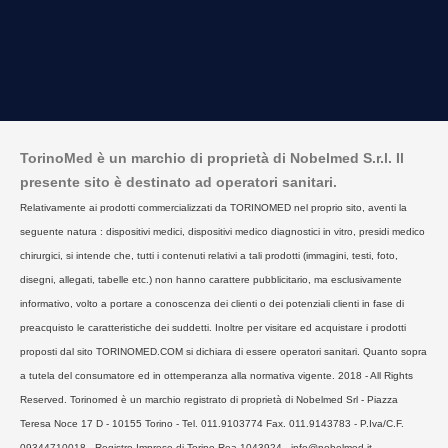
TorinoMed è un marchio di proprietà di Nobelmed S.r.l. Il
presente sito è destinato ad operatori sanitari.
Relativamente ai prodotti commercializzati da TORINOMED nel proprio sito, aventi la
seguente natura : dispositivi medici, dispositivi medico diagnostici in vitro, presidi medico
chirurgici, si intende che, tutti i contenuti relativi a tali prodotti (immagini, testi, foto,
disegni, allegati, tabelle etc.) non hanno carattere pubblicitario, ma esclusivamente
informativo, volto a portare a conoscenza dei clienti o dei potenziali clienti in fase di
preacquisto le caratteristiche dei suddetti. Inoltre per visitare ed acquistare i prodotti
proposti dal sito TORINOMED.COM si dichiara di essere operatori sanitari. Quanto sopra
a tutela del consumatore ed in ottemperanza alla normativa vigente. 2018 - All Rights
Reserved. Torinomed è un marchio registrato di proprietà di Nobelmed Srl - Piazza
Teresa Noce 17 D - 10155 Torino - Tel. 011.9103774 Fax. 011.9143783 - P.Iva/C.F.
09344710018 - Registro Imprese di Torino Rea 1043924 - info@nobelmed.it