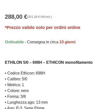
288,00
€
(
351,36
€
IVA incl.)
*Prezzo valido solo per ordini online
Ordinabile
- Consegna in circa
10 giorni
ETHILON 5/0 – 698H – ETHICON monofilamento
• Codice Ethicon: 698H
• Calibro: 5/0
• Metrico: 1
• Colore: nero
• Forma: 3/8
• Lunghezza ago: 13 mm
• Ago: P-3 Serie Prime