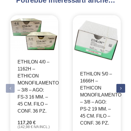
Potrebbe interessarti anche…
ETHILON 4/0 –
1162H –
ETHILON 5/0 –
ETHICON
1666H –
MONOFILAMENTO
ETHICON
– 3/8 – AGO:
MONOFILAMENTO
FS-3 16 MM. –
– 3/8 – AGO:
45 CM. FILO –
PS-2 19 MM. –
CONF. 36 PZ.
45 CM. FILO –
117,20
€
CONF. 36 PZ.
(
142,98
€
IVA INCL.)