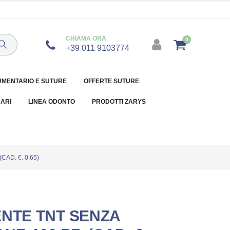
CHIAMA ORA
0
+39 011 9103774
UMENTARIO E SUTURE
OFFERTE SUTURE
NARI
LINEA ODONTO
PRODOTTI ZARYS
AD. €. 0,65)
ENTE TNT SENZA