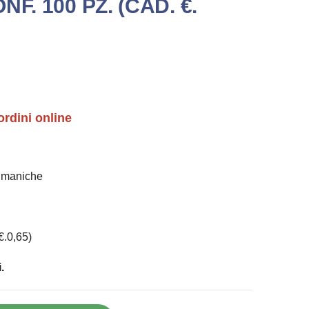
F. 100 PZ. (CAD. €.
ordini online
 maniche
€.0,65)
.