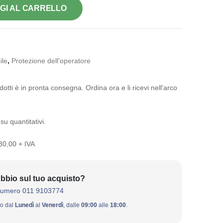
GI AL CARRELLO
le
,
Protezione dell'operatore
otti è in pronta consegna. Ordina ora e li ricevi nell'arco
su quantitativi.
 30,00 + IVA
bbio sul tuo acquisto?
numero 011 9103774
ivo dal
Lunedì
al
Venerdì
, dalle
09:00
alle
18:00
.