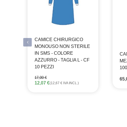
CAMICE CHIRURGICO
MONOUSO NON STERILE
IN SMS - COLORE
CA
AZZURRO - TAGLIA L - CF
ME
10 PEZZI
100
17,00
€
65
IL
IL
12,07
€
(
12,67
€
IVA INCL.)
PREZZO
PREZZO
ORIGINALE
ATTUALE
ERA:
È:
17,00 €.
12,07 €.