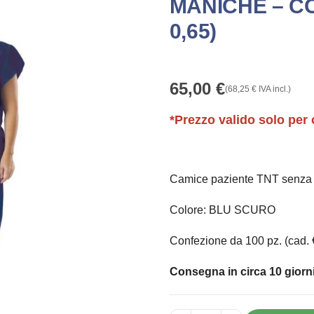
MANICHE – CON
0,65)
65,00
€
(
68,25
€
IVA incl.)
*Prezzo valido solo per 
Camice paziente TNT senza
Colore: BLU SCURO
Confezione da 100 pz. (cad. 
Consegna in circa 10 giorni