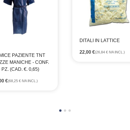
DITALI IN LATTICE
22,00
€
(
26,84
€
IVA INCL.)
MICE PAZIENTE TNT
ZZE MANICHE - CONF.
 PZ. (CAD. €. 0,65)
,00
€
(
68,25
€
IVA INCL.)