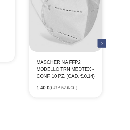
MA
M
TR
EL
MASCHERINA FFP2
MODELLO TRN MEDTEX -
28
CONF. 10 PZ. (CAD. €.0,14)
1,40
€
(
1,47
€
IVA INCL.)