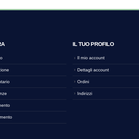
RA
IL TUO PROFILO
o
Il mio account
ione
Dettagli account
tario
Ordini
nze
Indirizzi
mento
amento