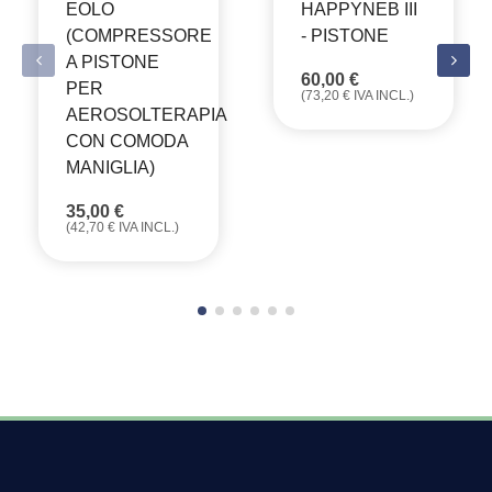
EOLO
HAPPYNEB III
(COMPRESSORE
- PISTONE
A PISTONE
60,00
€
PER
(
73,20
€
IVA INCL.)
AEROSOLTERAPIA
CON COMODA
MANIGLIA)
35,00
€
(
42,70
€
IVA INCL.)