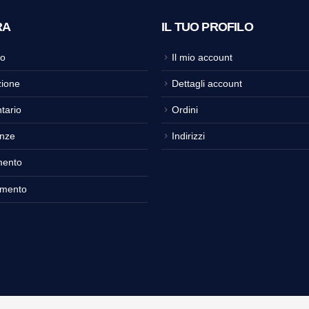
RA
IL TUO PROFILO
o
Il mio account
ione
Dettagli account
tario
Ordini
nze
Indirizzi
mento
amento