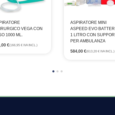
PIRATORE
ASPIRATORE MINI
IRURGICO VEGA CON
ASPEED EVO BATTERY
SO 1000 ML.
1 LITRO CON SUPPO
PER AMBULANZA
9,00
€
(
166,95
€
IVA INCL.)
584,00
€
(
613,20
€
IVA INCL.)