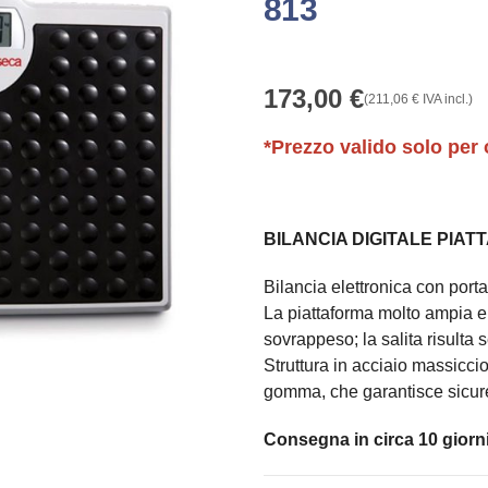
813
173,00
€
(
211,06
€
IVA incl.)
*Prezzo valido solo per 
BILANCIA DIGITALE PIATT
Bilancia elettronica con porta
La piattaforma molto ampia e l
sovrappeso; la salita risulta s
Struttura in acciaio massicci
gomma, che garantisce sicurez
Consegna in circa 10 giorni