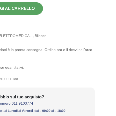
GI AL CARRELLO
ELETTROMEDICALI
,
Bilance
otti è in pronta consegna. Ordina ora e li ricevi nell'arco
su quantitativi.
 30,00 + IVA
bbio sul tuo acquisto?
numero 011 9103774
ivo dal
Lunedì
al
Venerdì
, dalle
09:00
alle
18:00
.