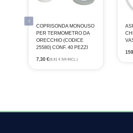
COPRISONDA MONOUSO
AS
PER TERMOMETRO DA
CH
ORECCHIO (CODICE
VA
25580) CONF. 40 PEZZI
15
7,30
€
(
8,91
€
IVA INCL.)