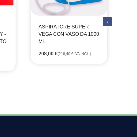
ASPIRATORE SUPER
AS
 -
VEGA CON VASO DA 1000
CO
RTO
ML.
12
208,00
€
(
218,40
€
IVA INCL.)