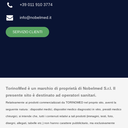
+39 011 910 3774
info@nobelmed.it
SERVIZIO CLIENTI
TorinoMed è un marchio di proprietà di Nobelmed S.r.l. Il
presente sito è destinato ad operatori sanitari.
Relativamente ai prodotti commercializzati da TORINOMED nel proprio sito, aventi la
seguente natura : dispositivi medici, dispositivi medico diagnostici in vitro, presidi medico
chirurgici, si intende che, tutti i contenuti relativi a tali prodotti (immagini, testi, foto,
disegni, allegati, tabelle etc.) non hanno carattere pubblicitario, ma esclusivamente