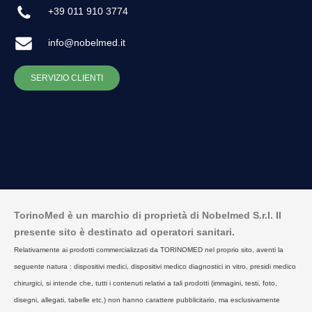
+39 011 910 3774
info@nobelmed.it
SERVIZIO CLIENTI
TorinoMed è un marchio di proprietà di Nobelmed S.r.l. Il
presente sito è destinato ad operatori sanitari.
Relativamente ai prodotti commercializzati da TORINOMED nel proprio sito, aventi la
seguente natura : dispositivi medici, dispositivi medico diagnostici in vitro, presidi medico
chirurgici, si intende che, tutti i contenuti relativi a tali prodotti (immagini, testi, foto,
disegni, allegati, tabelle etc.) non hanno carattere pubblicitario, ma esclusivamente