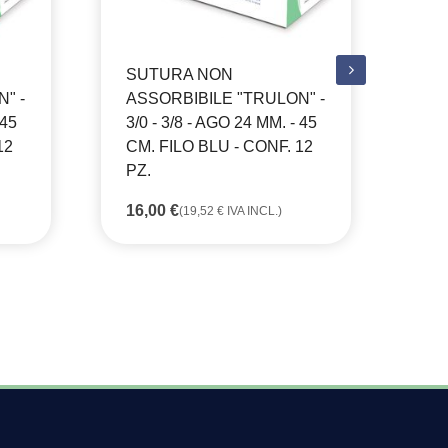
SUTURA NON
SU
" -
ASSORBIBILE "TRULON" -
AS
 45
3/0 - 3/8 - AGO 24 MM. - 45
3/0
12
CM. FILO BLU - CONF. 12
CM
PZ.
PZ
16,00
€
16
(
19,52
€
IVA INCL.)