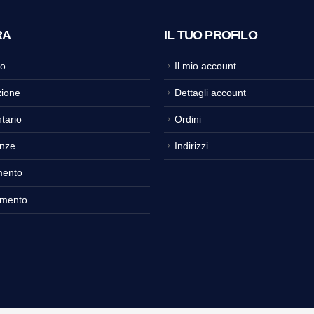
RA
IL TUO PROFILO
o
Il mio account
ione
Dettagli account
tario
Ordini
nze
Indirizzi
mento
amento