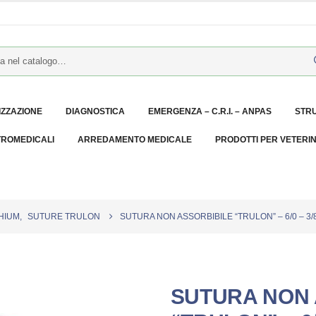
IZZAZIONE
DIAGNOSTICA
EMERGENZA – C.R.I. – ANPAS
STR
TROMEDICALI
ARREDAMENTO MEDICALE
PRODOTTI PER VETERI
HIUM
,
SUTURE TRULON
SUTURA NON ASSORBIBILE “TRULON” – 6/0 – 3/8 
SUTURA NON 