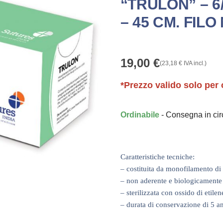
“TRULON” – 6/
– 45 CM. FILO
19,00
€
(
23,18
€
IVA incl.)
*Prezzo valido solo per 
Ordinabile
- Consegna in ci
Caratteristiche tecniche:
– costituita da monofilamento d
– non aderente e biologicamente 
– sterilizzata con ossido di etilen
– durata di conservazione di 5 a