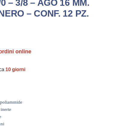
0 – 3/8 – AGO 16 MM.
 NERO – CONF. 12 PZ.
ordini online
rca
10 giorni
i poliammide
inerte
e
nni