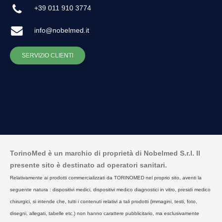
+39 011 910 3774
info@nobelmed.it
SERVIZIO CLIENTI
TorinoMed è un marchio di proprietà di Nobelmed S.r.l. Il
presente sito è destinato ad operatori sanitari.
Relativamente ai prodotti commercializzati da TORINOMED nel proprio sito, aventi la
seguente natura : dispositivi medici, dispositivi medico diagnostici in vitro, presidi medico
chirurgici, si intende che, tutti i contenuti relativi a tali prodotti (immagini, testi, foto,
disegni, allegati, tabelle etc.) non hanno carattere pubblicitario, ma esclusivamente