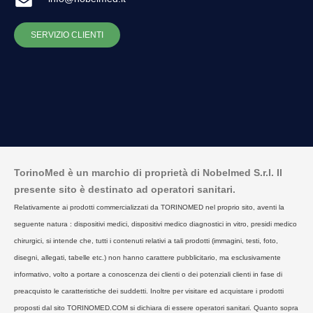
SERVIZIO CLIENTI
TorinoMed è un marchio di proprietà di Nobelmed S.r.l. Il
presente sito è destinato ad operatori sanitari.
Relativamente ai prodotti commercializzati da TORINOMED nel proprio sito, aventi la
seguente natura : dispositivi medici, dispositivi medico diagnostici in vitro, presidi medico
chirurgici, si intende che, tutti i contenuti relativi a tali prodotti (immagini, testi, foto,
disegni, allegati, tabelle etc.) non hanno carattere pubblicitario, ma esclusivamente
informativo, volto a portare a conoscenza dei clienti o dei potenziali clienti in fase di
preacquisto le caratteristiche dei suddetti. Inoltre per visitare ed acquistare i prodotti
proposti dal sito TORINOMED.COM si dichiara di essere operatori sanitari. Quanto sopra