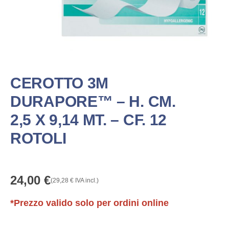
CEROTTO 3M
DURAPORE™ – H. CM.
2,5 X 9,14 MT. – CF. 12
ROTOLI
24,00
€
(
29,28
€
IVA incl.)
*Prezzo valido solo per ordini online