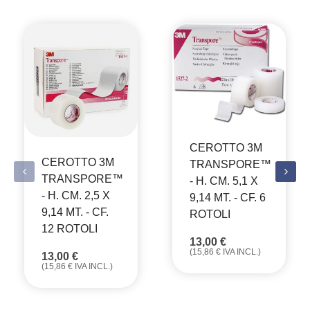
CEROTTO 3M
CEROTTO 3M
TRANSPORE™
TRANSPORE™
- H. CM. 5,1 X
- H. CM. 2,5 X
9,14 MT. - CF. 6
9,14 MT. - CF.
ROTOLI
12 ROTOLI
13,00
€
(
15,86
€
IVA INCL.)
13,00
€
(
15,86
€
IVA INCL.)