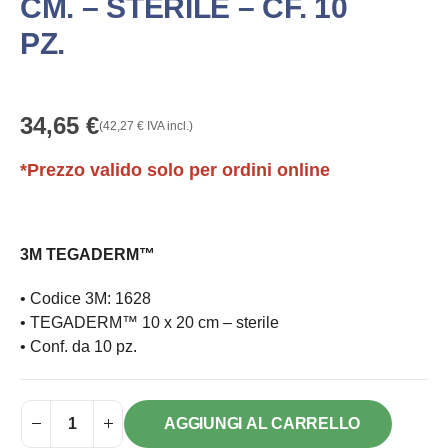
CM. – STERILE – CF. 10
PZ.
34,65
€
(
42,27
€
IVA incl.)
*Prezzo valido solo per ordini online
3M TEGADERM™
• Codice 3M: 1628
• TEGADERM™ 10 x 20 cm – sterile
• Conf. da 10 pz.
AGGIUNGI AL CARRELLO