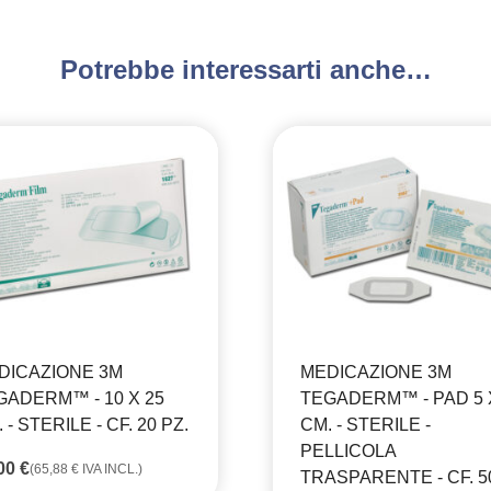
Potrebbe interessarti anche…
DICAZIONE 3M
MEDICAZIONE 3M
GADERM™ - 10 X 25
TEGADERM™ - PAD 5 
 - STERILE - CF. 20 PZ.
CM. - STERILE -
PELLICOLA
,00
€
(
65,88
€
IVA INCL.)
TRASPARENTE - CF. 5