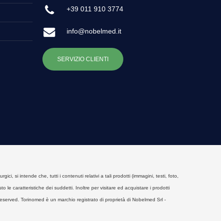
+39 011 910 3774
info@nobelmed.it
SERVIZIO CLIENTI
, si intende che, tutti i contenuti relativi a tali prodotti (immagini, testi, foto,
o le caratteristiche dei suddetti. Inoltre per visitare ed acquistare i prodotti
eserved. Torinomed è un marchio registrato di proprietà di Nobelmed Srl -