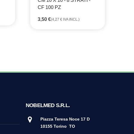
CM 10 X 10 - 8 STRATI -
CA
CF 100 PZ
CO
3,50
€
(
4,27
€
IVA INCL.)
7,
NOBELMED S.R.L.
Piazza Teresa Noce 17 D
10155 Torino
TO