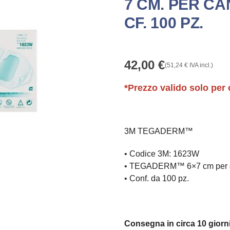
7 CM. PER CA
CF. 100 PZ.
42,00
€
(
51,24
€
IVA incl.)
*Prezzo valido solo per 
3M TEGADERM™
• Codice 3M: 1623W
• TEGADERM™ 6×7 cm per can
• Conf. da 100 pz.
Consegna in circa 10 giorni