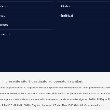
tario
Ordini
nze
Indirizzi
mento
amento
Il presente sito è destinato ad operatori sanitari.
seguente natura : dispositivi medici, dispositivi medico diagnostici in vitro, presidi medico chirurgici
e informativo, volto a portare a conoscenza dei clienti o dei potenziali clienti in fase di preacquist
to sopra a tutela del consumatore ed in ottemperanza alla normativa vigente. 2018 - All Rights R
- P.Iva/C.F. 09344710018 - Registro Imprese di Torino Rea 1043924 - info@nobelmed.it