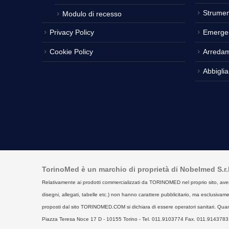
Strumen
Modulo di recesso
Privacy Policy
Emerge
Cookie Policy
Arreda
Abbigli
TorinoMed è un marchio di proprietà di Nobelmed S.r.l. 
Relativamente ai prodotti commercializzati da TORINOMED nel proprio sito, aventi la 
disegni, allegati, tabelle etc.) non hanno carattere pubblicitario, ma esclusivament
proposti dal sito TORINOMED.COM si dichiara di essere operatori sanitari. Quan
Piazza Teresa Noce 17 D - 10155 Torino - Tel. 011.9103774 Fax. 011.9143783 