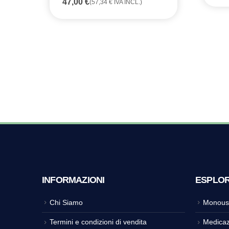
47,00
€
(
57,34
€
IVA INCL.)
INFORMAZIONI
ESPLO
Chi Siamo
Monous
Termini e condizioni di vendita
Medicaz