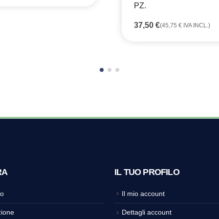
PZ.
37,50
€
(
45,75
€
IVA INCL.)
RA
IL TUO PROFILO
o
Il mio account
ione
Dettagli account