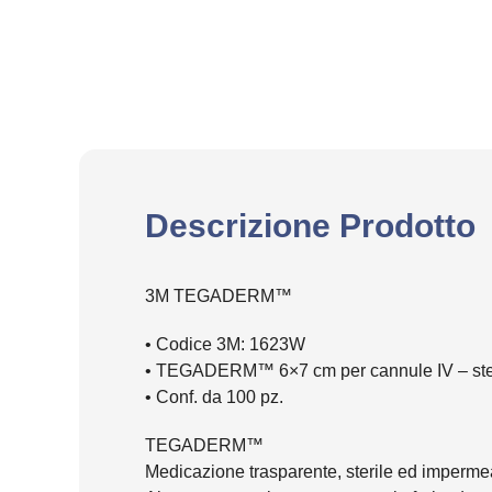
Descrizione Prodotto
3M TEGADERM™
• Codice 3M: 1623W
• TEGADERM™ 6×7 cm per cannule IV – ste
• Conf. da 100 pz.
TEGADERM™
Medicazione trasparente, sterile ed impermea