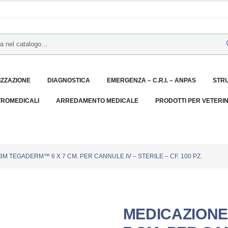
IZZAZIONE
DIAGNOSTICA
EMERGENZA – C.R.I. – ANPAS
STR
TROMEDICALI
ARREDAMENTO MEDICALE
PRODOTTI PER VETERI
M TEGADERM™ 6 X 7 CM. PER CANNULE IV – STERILE – CF. 100 PZ.
MEDICAZIONE