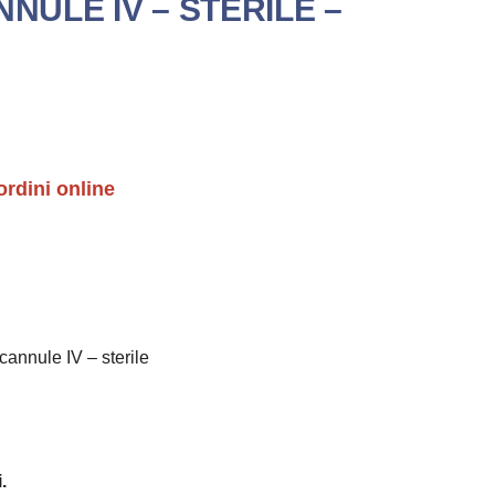
NNULE IV – STERILE –
ordini online
nule IV – sterile
.