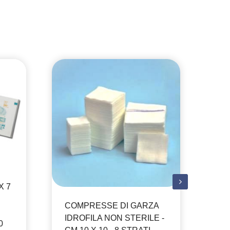
ME
X 7
ST
COMPRESSE DI GARZA
AN
IDROFILA NON STERILE -
FI
0