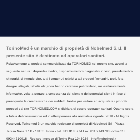
TorinoMed è un marchio di proprietà di Nobelmed S.r.l. Il
presente sito è destinato ad operatori sanitari.
Relativamente ai prodotti commercializzati da TORINOMED nel proprio sito, aventi la
seguente natura : dispositivi medici, dispositivi medico diagnostici in vitro, presidi medico
chirurgici, si intende che, tutti i contenuti relativi a tali prodotti (immagini, testi, foto,
disegni, allegati, tabelle etc.) non hanno carattere pubblicitario, ma esclusivamente
informativo, volto a portare a conoscenza dei clienti o dei potenziali clienti in fase di
preacquisto le caratteristiche dei suddetti. Inoltre per visitare ed acquistare i prodotti
proposti dal sito TORINOMED.COM si dichiara di essere operatori sanitari. Quanto sopra
a tutela del consumatore ed in ottemperanza alla normativa vigente. 2018 - All Rights
Reserved. Torinomed è un marchio registrato di proprietà di Nobelmed Srl - Piazza
Teresa Noce 17 D - 10155 Torino - Tel. 011.9103774 Fax. 011.9143783 - P.Iva/C.F.
09344710018 - Registro Imprese di Torino Rea 1043924 - info@nobelmed.it