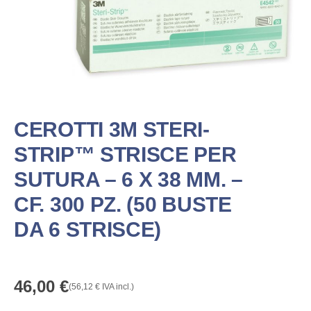
CEROTTI 3M STERI-
STRIP™ STRISCE PER
SUTURA – 6 X 38 MM. –
CF. 300 PZ. (50 BUSTE
DA 6 STRISCE)
46,00
€
(
56,12
€
IVA incl.)