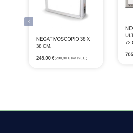
NE
UL
NEGATIVOSCOPIO 38 X
72
38 CM.
70
245,00
€
(
298,90
€
IVA INCL.)