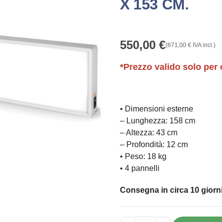
X 153 CM.
550,00
€
(
671,00
€
IVA incl.)
*Prezzo valido solo per 
• Dimensioni esterne
– Lunghezza: 158 cm
– Altezza: 43 cm
– Profondità: 12 cm
• Peso: 18 kg
• 4 pannelli
Consegna in circa 10 giorni