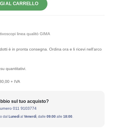
GI AL CARRELLO
ivoscopi linea qualitò GIMA
otti è in pronta consegna. Ordina ora e li ricevi nell'arco
su quantitativi.
 30,00 + IVA
bbio sul tuo acquisto?
numero 011 9103774
ivo dal
Lunedì
al
Venerdì
, dalle
09:00
alle
18:00
.