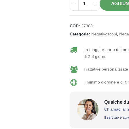
AGGIUN
COD:
27368
Categorie:
Negativoscopi
,
Negat
La maggior parte dei prod
di 2-3 giorni.
Trattative personalizzate 
Il minimo d'ordine è di €
Qualche du
Chiamaci al 
Il servizio è att