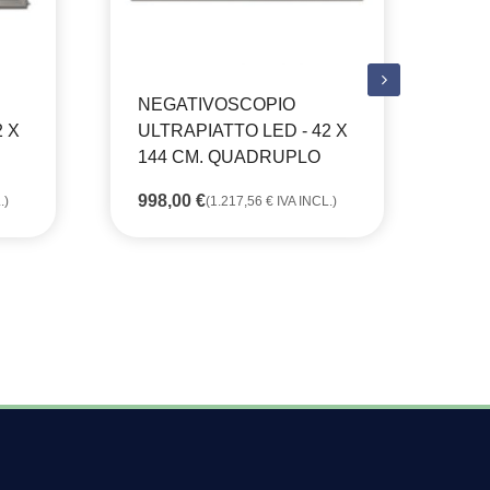
NEGATIVOSCOPIO
NE
2 X
ULTRAPIATTO LED - 42 X
UL
144 CM. QUADRUPLO
TA
998,00
€
57
.)
(
1.217,56
€
IVA INCL.)