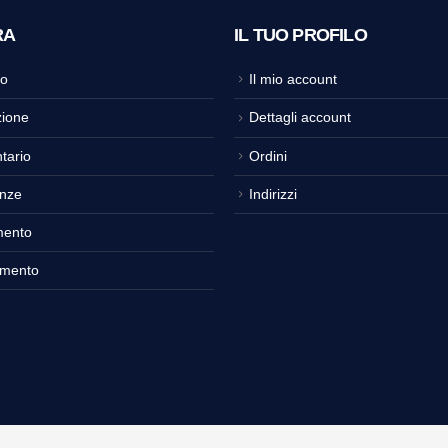
RA
IL TUO PROFILO
o
Il mio account
ione
Dettagli account
tario
Ordini
nze
Indirizzi
mento
amento