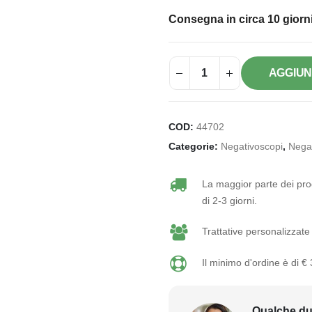
Consegna in circa 10 giorni
AGGIUN
COD:
44702
Categorie:
Negativoscopi
,
Negat
La maggior parte dei prod
di 2-3 giorni.
Trattative personalizzate 
Il minimo d'ordine è di €
Qualche du