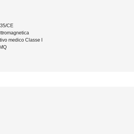
4/35/CE
ettromagnetica
tivo medico Classe I
IMQ