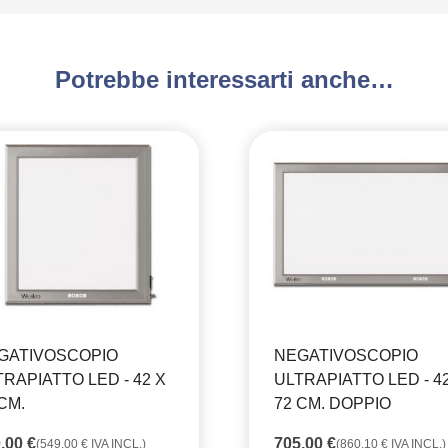
Potrebbe interessarti anche…
GATIVOSCOPIO
NEGATIVOSCOPIO
TRAPIATTO LED - 42 X
ULTRAPIATTO LED - 4
CM.
72 CM. DOPPIO
0,00
€
705,00
€
(
549,00
€
IVA INCL.)
(
860,10
€
IVA INCL.)