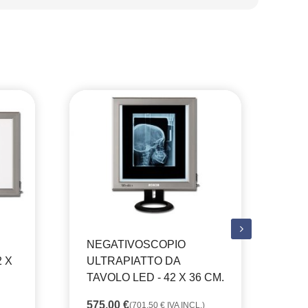
NEGATIVOSCOPIO
NE
2 X
ULTRAPIATTO DA
UL
TAVOLO LED - 42 X 36 CM.
TA
DO
575,00
€
(
701,50
€
IVA INCL.)