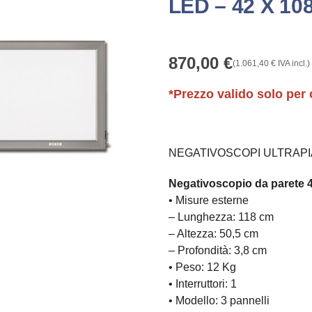
LED – 42 X 10
870,00
€
(
1.061,40
€
IVA incl.)
*Prezzo valido solo per 
NEGATIVOSCOPI ULTRAPI
Negativoscopio da parete 4
• Misure esterne
– Lunghezza: 118 cm
– Altezza: 50,5 cm
– Profondità: 3,8 cm
• Peso: 12 Kg
• Interruttori: 1
• Modello: 3 pannelli