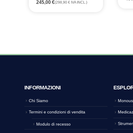
245,00
€
(
298,90
€
IVA INCL.)
INFORMAZIONI
ESPLO
Chi Siamo
Monous
Termini e condizioni di vendita
Medicaz
Strumen
Modulo di recesso