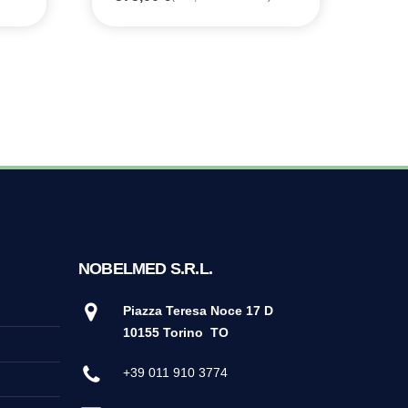
1.
NOBELMED S.R.L.
Piazza Teresa Noce 17 D
10155 Torino
TO
+39 011 910 3774