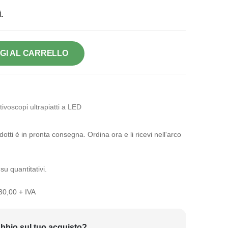
.
GI AL CARRELLO
ivoscopi ultrapiatti a LED
otti è in pronta consegna. Ordina ora e li ricevi nell'arco
su quantitativi.
 30,00 + IVA
bbio sul tuo acquisto?