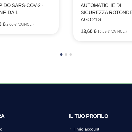
PIDO SARS-COV-2 -
AUTOMATICHE DI
NF. DA 1
SICUREZZA ROTONDE
AGO 21G
90
€
(
2,00
€
IVA INCL.)
13,60
€
(
16,59
€
IVA INCL.)
RA
IL TUO PROFILO
o
Il mio account