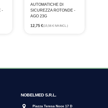
AUTOMATICHE DI
AU
 -
SICUREZZA ROTONDE -
SI
AGO 23G
AG
12,75
€
12
(
15,56
€
IVA INCL.)
NOBELMED S.R.L.
Piazza Teresa Noce 17 D