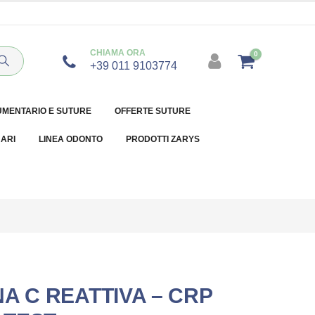
CHIAMA ORA
0
+39 011 9103774
UMENTARIO E SUTURE
OFFERTE SUTURE
NARI
LINEA ODONTO
PRODOTTI ZARYS
A C REATTIVA – CRP