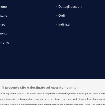
ione
Dettagli account
tario
Ordini
nze
Indirizzi
mento
amento
Il presente sito è destinato ad operatori sanitari.
seguente natura : dispositivi medici, dispositivi medico diagnostici in vitro, presidi medico chirurgici
e informativo, volto a portare a conoscenza dei clienti o dei potenziali clienti in fase di preacquist
to sopra a tutela del consumatore ed in ottemperanza alla normativa vigente. 2018 - All Rights R