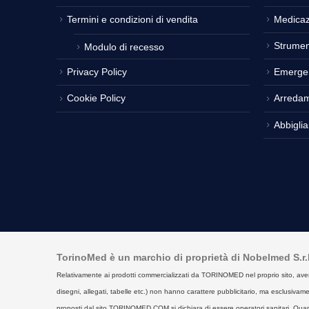
Termini e condizioni di vendita
Medicaz
Strumen
Modulo di recesso
Privacy Policy
Emerge
Cookie Policy
Arreda
Abbigli
TorinoMed è un marchio di proprietà di Nobelmed S.r.l. 
Relativamente ai prodotti commercializzati da TORINOMED nel proprio sito, aventi la 
disegni, allegati, tabelle etc.) non hanno carattere pubblicitario, ma esclusivament
proposti dal sito TORINOMED.COM si dichiara di essere operatori sanitari. Quan