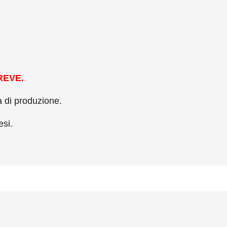
REVE.
a di produzione.
esi.