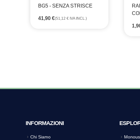
BG5 - SENZA STRISCE
RA
CO
41,90
€
(
51,12
€
IVA INCL.)
1,
INFORMAZIONI
ESPLO
Chi Siamo
Monous