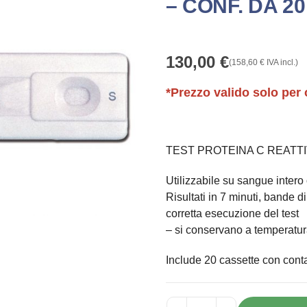
– CONF. DA 2
130,00
€
(
158,60
€
IVA incl.)
*Prezzo valido solo per 
TEST PROTEINA C REATTIVA 
Utilizzabile su sangue intero
Risultati in 7 minuti, bande di
corretta esecuzione del test
– si conservano a temperatu
Include 20 cassette con cont