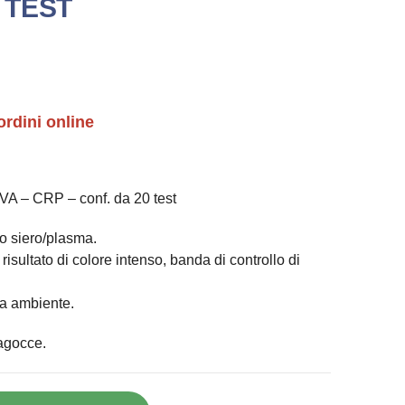
0 TEST
ordini online
– CRP – conf. da 20 test
 o siero/plasma.
 risultato di colore intenso, banda di controllo di
ra ambiente.
agocce.