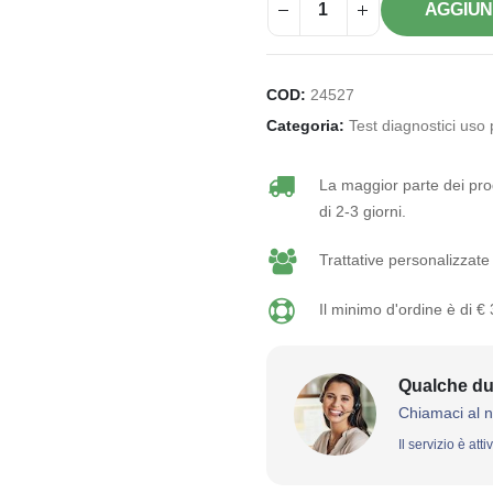
AGGIUN
COD:
24527
Categoria:
Test diagnostici uso
La maggior parte dei prod
di 2-3 giorni.
Trattative personalizzate 
Il minimo d'ordine è di €
Qualche du
Chiamaci al 
Il servizio è att