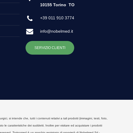
10155 Torino
TO
+39 011 910 3774
info@nobelmed.it
SERVIZIO CLIENTI
, si intende che, tutti i contenuti relativi a tali prodotti (immagini, testi, foto,
o le caratteristiche dei suddetti. Inoltre per visitare ed acquistare i prodotti
eserved. Torinomed è un marchio registrato di proprietà di Nobelmed Srl -