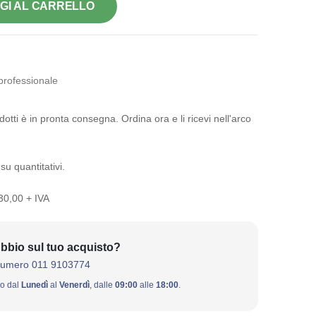
GI AL CARRELLO
 professionale
otti è in pronta consegna. Ordina ora e li ricevi nell'arco
su quantitativi.
 30,00 + IVA
bbio sul tuo acquisto?
numero 011 9103774
ivo dal
Lunedì
al
Venerdì
, dalle
09:00
alle
18:00
.