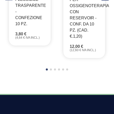
TRASPARENTE
OSSIGENOTERAPIA
-
CON
CONFEZIONE
RESERVOIR -
10 PZ.
CONF. DA 10
PZ. (CAD.
3,80
€
€.1,20)
(
4,64
€
IVA INCL.)
12,00
€
(
12,60
€
IVA INCL.)