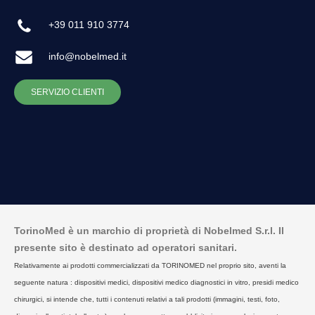
+39 011 910 3774
info@nobelmed.it
SERVIZIO CLIENTI
TorinoMed è un marchio di proprietà di Nobelmed S.r.l. Il
presente sito è destinato ad operatori sanitari.
Relativamente ai prodotti commercializzati da TORINOMED nel proprio sito, aventi la
seguente natura : dispositivi medici, dispositivi medico diagnostici in vitro, presidi medico
chirurgici, si intende che, tutti i contenuti relativi a tali prodotti (immagini, testi, foto,