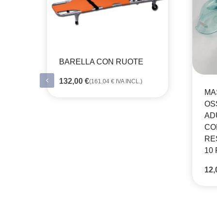
BARELLA CON RUOTE
132,00
€
(
161,04
€
IVA INCL.)
MA
OS
AD
CO
RE
10 
12