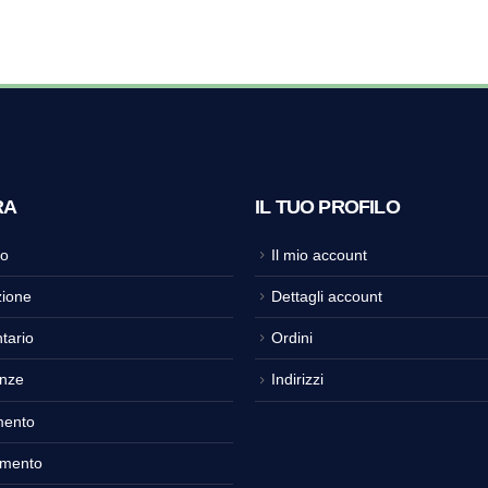
RA
IL TUO PROFILO
o
Il mio account
ione
Dettagli account
tario
Ordini
nze
Indirizzi
mento
amento