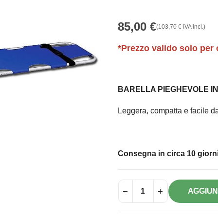
85,00
€
(
103,70
€
IVA incl.)
*Prezzo valido solo per 
BARELLA PIEGHEVOLE IN 
Leggera, compatta e facile da
Consegna in circa 10 giorni
AGGIUN