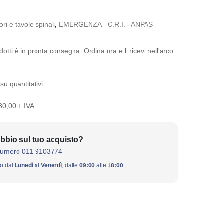
ri e tavole spinali
,
EMERGENZA - C.R.I. - ANPAS
otti è in pronta consegna. Ordina ora e li ricevi nell'arco
su quantitativi.
 30,00 + IVA
bbio sul tuo acquisto?
numero 011 9103774
ivo dal
Lunedì
al
Venerdì
, dalle
09:00
alle
18:00
.