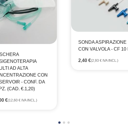
SONDA ASPIRAZIONE
CON VALVOLA - CF 10
SCHERA
2,40
€
(
2,93
€
IVA INCL.)
SIGENOTERAPIA
ULTI AD ALTA
NCENTRAZIONE CON
SERVOIR - CONF. DA
PZ. (CAD. €.1,20)
,00
€
(
12,60
€
IVA INCL.)