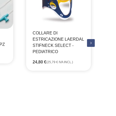
COLLARE DI
MA
ESTRICAZIONE LAERDAL
AN
 PZ
STIFNECK SELECT -
DI
PEDIATRICO
NE
24,80
€
3,
(
25,79
€
IVA INCL.)