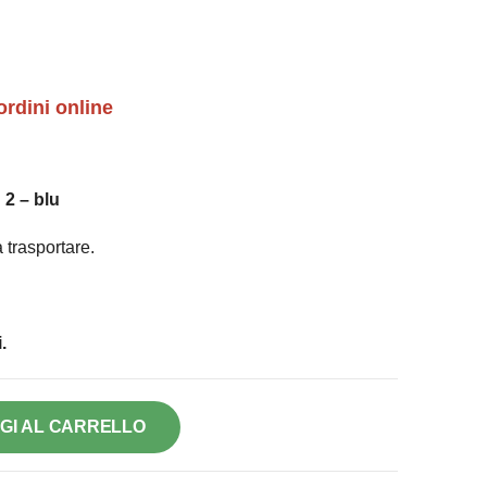
ordini online
2 – blu
 trasportare.
.
GI AL CARRELLO