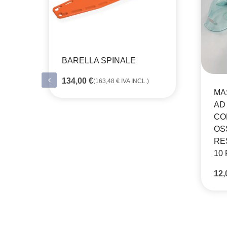
BARELLA SPINALE
134,00
€
(
163,48
€
IVA INCL.)
MA
AD
CO
OS
RE
10 
12