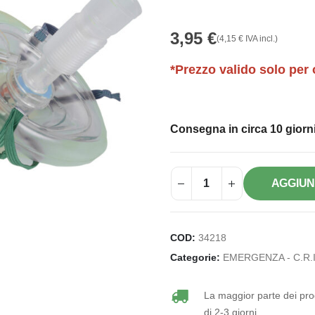
3,95
€
(
4,15
€
IVA incl.)
*Prezzo valido solo per 
Consegna in circa 10 giorni
AGGIUN
COD:
34218
Categorie:
EMERGENZA - C.R.I
La maggior parte dei prod
di 2-3 giorni.