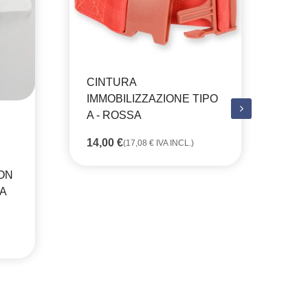
CINTURA
IMMOBILIZZAZIONE TIPO
CO
A - ROSSA
CO
14,00
€
(
17,08
€
IVA INCL.)
18
ON
A