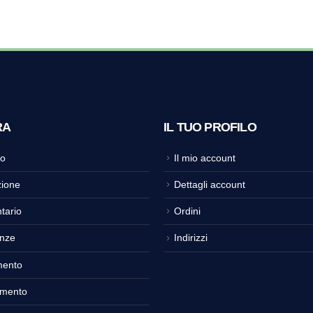
RA
IL TUO PROFILO
o
Il mio account
ione
Dettagli account
tario
Ordini
nze
Indirizzi
mento
amento