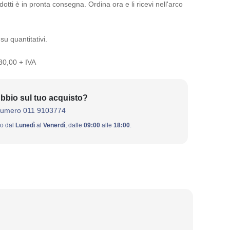
otti è in pronta consegna. Ordina ora e li ricevi nell'arco
su quantitativi.
 30,00 + IVA
bbio sul tuo acquisto?
numero 011 9103774
ivo dal
Lunedì
al
Venerdì
, dalle
09:00
alle
18:00
.