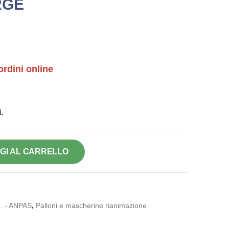
RGE
ordini online
.
GI AL CARRELLO
. - ANPAS
,
Palloni e mascherine rianimazione