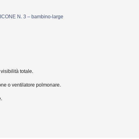
ONE N. 3 – bambino-large
sibilità totale.
one o ventilatore polmonare.
.