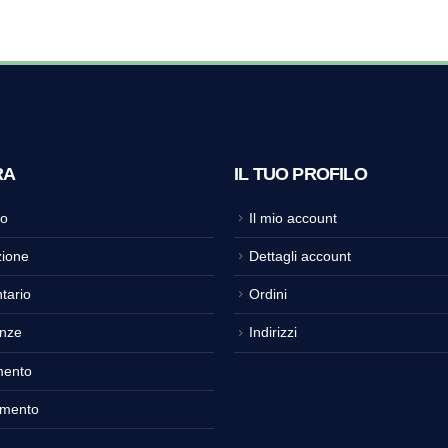
RA
IL TUO PROFILO
o
Il mio account
ione
Dettagli account
tario
Ordini
nze
Indirizzi
mento
amento