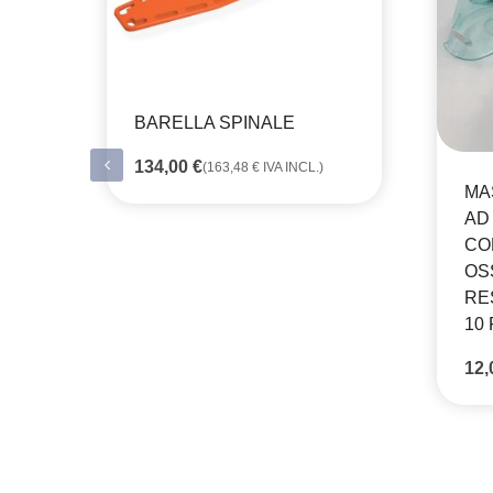
BARELLA SPINALE
134,00
€
(
163,48
€
IVA INCL.)
MA
AD
CO
OS
RE
10 
12