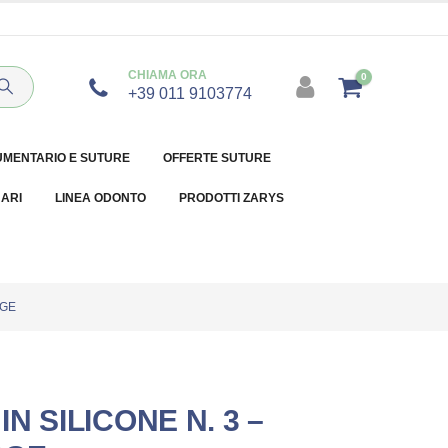
CHIAMA ORA
0
+39 011 9103774
UMENTARIO E SUTURE
OFFERTE SUTURE
NARI
LINEA ODONTO
PRODOTTI ZARYS
RGE
N SILICONE N. 3 –