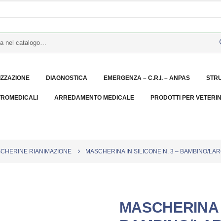
IZZAZIONE
DIAGNOSTICA
EMERGENZA – C.R.I. – ANPAS
STR
TROMEDICALI
ARREDAMENTO MEDICALE
PRODOTTI PER VETERI
SCHERINE RIANIMAZIONE
MASCHERINA IN SILICONE N. 3 – BAMBINO/LA
MASCHERINA I