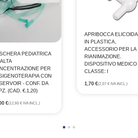
APRIBOCCA ELICOID
IN PLASTICA,
ACCESSORIO PER LA
SCHERA PEDIATRICA
RIANIMAZIONE.
 ALTA
DISPOSITIVO MEDICO
NCENTRAZIONE PER
CLASSE: I
SIGENOTERAPIA CON
SERVOIR - CONF. DA
1,70
€
(
2,07
€
IVA INCL.)
PZ. (CAD. €.1,20)
,00
€
(
12,60
€
IVA INCL.)