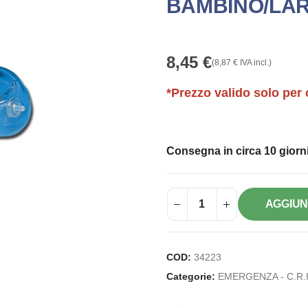
BAMBINO/LA
8,45
€
(
8,87
€
IVA incl.)
*Prezzo valido solo per 
Consegna in circa 10 giorni
AGGIUN
COD:
34223
Categorie:
EMERGENZA - C.R.I