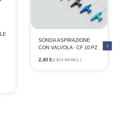
ALE
CO
SONDA ASPIRAZIONE
ES
CON VALVOLA - CF 10 PZ
ST
PE
2,40
€
(
2,93
€
IVA INCL.)
24