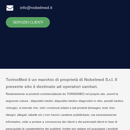
info@nobelmed.it
SERVIZIO CLIENTI
TorinoMed è un marchio di proprietà di Nobelmed S.r.l. Il
presente sito è destinato ad operatori sanitari.
Relativamente ai prodotti commercializzati da TORINOMED nel proprio sito, aventi la
seguente natura : dispositivi medici, dispositivi medico diagnostici in vitro, presidi medico
chirurgici, si intende che, tutti i contenuti relativi a tali prodotti (immagini, testi, foto,
disegni, allegati, tabelle etc.) non hanno carattere pubblicitario, ma esclusivamente
informativo, volto a portare a conoscenza dei clienti o dei potenziali clienti in fase di
preacquisto le caratteristiche dei suddetti. Inoltre per visitare ed acquistare i prodotti