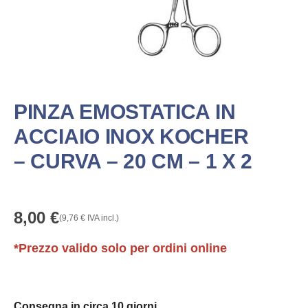
PINZA EMOSTATICA IN
ACCIAIO INOX KOCHER
– CURVA – 20 CM – 1 X 2
8,00
€
(
9,76
€
IVA incl.)
*Prezzo valido solo per ordini online
Consegna in circa 10 giorni.