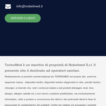
info@nobelmed.it
SERVIZIO CLIENTI
TorinoMed è un marchio di proprietà di Nobelmed S.r.l. Il
presente sito è destinato ad operatori sanitari.
Relativamente ai prodotti commercializzati da TORINOMED nel proprio sito, aventi la
seguente natura : dispositivi medici, dispositivi medico diagnostici in vitro, presidi medico
chirurgici, si intende che, tutti i contenuti relativi a tali prodotti (immagini, testi, foto,
disegni, allegati, tabelle etc.) non hanno carattere pubblicitario, ma esclusivamente
informativo, volto a portare a conoscenza dei clienti o dei potenziali clienti in fase di
preacquisto le caratteristiche dei suddetti. Inoltre per visitare ed acquistare i prodotti