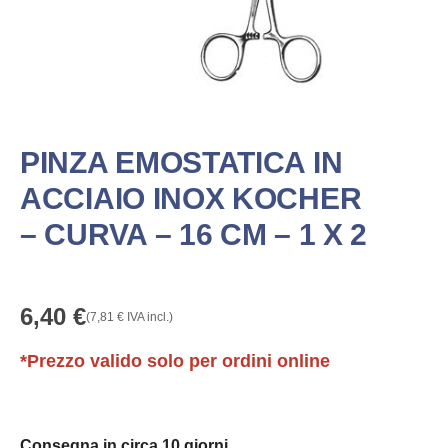
PINZA EMOSTATICA IN
ACCIAIO INOX KOCHER
– CURVA – 16 CM – 1 X 2
6,40
€
(
7,81
€
IVA incl.)
*Prezzo valido solo per ordini online
Consegna in circa 10 giorni.