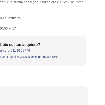
otti è in pronta consegna. Ordina ora e li ricevi nell'arco
su quantitativi.
 30,00 + IVA
bbio sul tuo acquisto?
numero 011 9103774
ivo dal
Lunedì
al
Venerdì
, dalle
09:00
alle
18:00
.