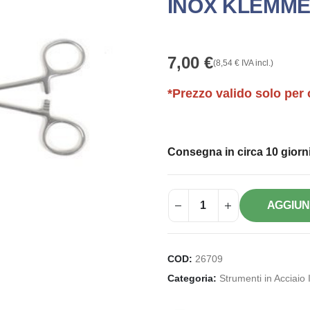
INOX KLEMMER
7,00
€
(
8,54
€
IVA incl.)
*Prezzo valido solo per 
Consegna in circa 10 giorni
AGGIUN
COD:
26709
Categoria:
Strumenti in Acciaio 