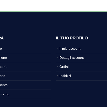
RA
IL TUO PROFILO
o
Il mio account
ione
Dettagli account
tario
Ordini
nze
Indirizzi
mento
amento