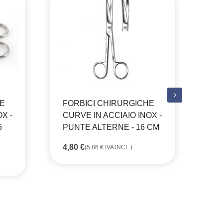
HE
FORBICI CHIRURGICHE
FO
X -
CURVE IN ACCIAIO INOX -
CU
5
PUNTE ALTERNE - 16 CM
PU
4,80
€
8,
(
5,86
€
IVA INCL.)