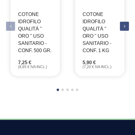
COTONE
COTONE
IDROFILO
IDROFILO
QUALITÀ "
QUALITÀ "
ORO " USO
ORO " USO
SANITARIO -
SANITARIO -
CONF. 500 GR.
CONF. 1 KG
7,25
€
5,90
€
(
8,85
€
IVA INCL.)
(
7,20
€
IVA INCL.)