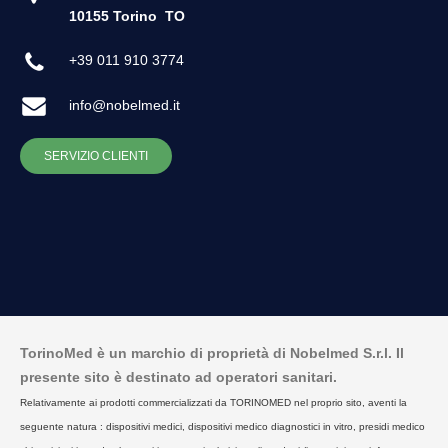
10155 Torino
TO
+39 011 910 3774
info@nobelmed.it
SERVIZIO CLIENTI
TorinoMed è un marchio di proprietà di Nobelmed S.r.l. Il
presente sito è destinato ad operatori sanitari.
Relativamente ai prodotti commercializzati da TORINOMED nel proprio sito, aventi la
seguente natura : dispositivi medici, dispositivi medico diagnostici in vitro, presidi medico