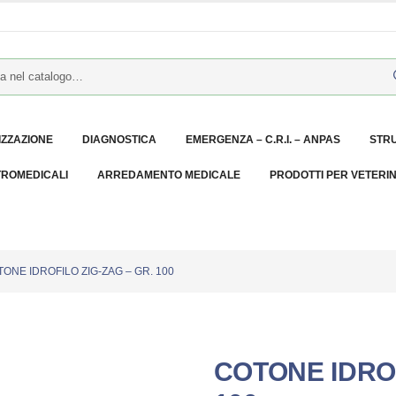
IZZAZIONE
DIAGNOSTICA
EMERGENZA – C.R.I. – ANPAS
STR
TROMEDICALI
ARREDAMENTO MEDICALE
PRODOTTI PER VETERI
ONE IDROFILO ZIG-ZAG – GR. 100
COTONE IDROF