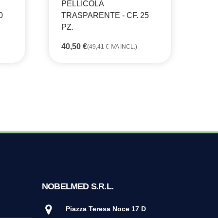
PELLICOLA
PE
0
TRASPARENTE - CF. 25
TR
PZ.
PZ
40,50
€
54
(
49,41
€
IVA INCL.)
NOBELMED S.R.L.
Piazza Teresa Noce 17 D