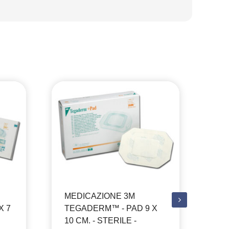
MEDICAZIONE 3M
ME
X 7
TEGADERM™ - PAD 9 X
TE
10 CM. - STERILE -
15