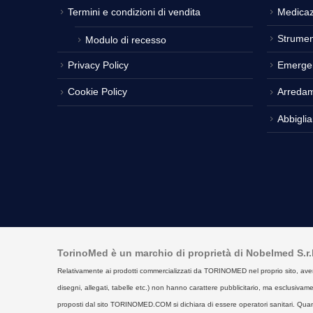
Termini e condizioni di vendita
Medicaz
Strumen
Modulo di recesso
Privacy Policy
Emerge
Cookie Policy
Arreda
Abbigli
TorinoMed è un marchio di proprietà di Nobelmed S.r.l. 
Relativamente ai prodotti commercializzati da TORINOMED nel proprio sito, aventi la 
disegni, allegati, tabelle etc.) non hanno carattere pubblicitario, ma esclusivament
proposti dal sito TORINOMED.COM si dichiara di essere operatori sanitari. Quan