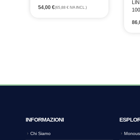
LIN
54,00
€
(
65,88
€
IVA INCL.)
100
86
INFORMAZIONI
ESPLO
Chi Siamo
Monous