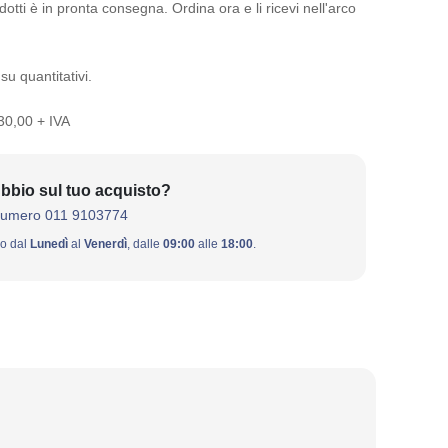
otti è in pronta consegna. Ordina ora e li ricevi nell'arco
su quantitativi.
 30,00 + IVA
bbio sul tuo acquisto?
numero 011 9103774
ivo dal
Lunedì
al
Venerdì
, dalle
09:00
alle
18:00
.