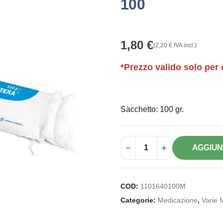
100
1,80
€
(
2,20
€
IVA incl.)
*Prezzo valido solo per 
Sacchetto: 100 gr.
AGGIUN
COD:
1101640100M
Categorie:
Medicazione
,
Varie 