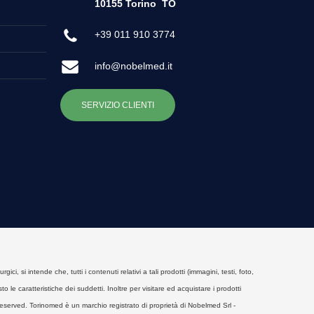
10155 Torino
TO
+39 011 910 3774
info@nobelmed.it
SERVIZIO CLIENTI
, si intende che, tutti i contenuti relativi a tali prodotti (immagini, testi, foto,
o le caratteristiche dei suddetti. Inoltre per visitare ed acquistare i prodotti
eserved. Torinomed è un marchio registrato di proprietà di Nobelmed Srl -