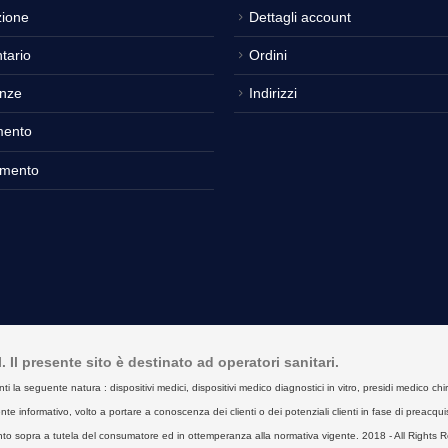
ione
Dettagli account
tario
Ordini
nze
Indirizzi
mento
amento
Il presente sito è destinato ad operatori sanitari.
seguente natura : dispositivi medici, dispositivi medico diagnostici in vitro, presidi medico chirurgici
e informativo, volto a portare a conoscenza dei clienti o dei potenziali clienti in fase di preacquist
to sopra a tutela del consumatore ed in ottemperanza alla normativa vigente. 2018 - All Rights R