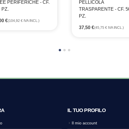
EE PERIFERICHE - CF.
PELLICOLA
 PZ.
TRASPARENTE - CF. 5
PZ.
,00
€
(
104,92
€
IVA INCL.)
37,50
€
(
45,75
€
IVA INCL.)
RA
IL TUO PROFILO
o
Il mio account