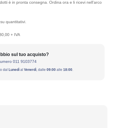
otti è in pronta consegna. Ordina ora e li ricevi nell'arco
su quantitativi.
 30,00 + IVA
bbio sul tuo acquisto?
numero 011 9103774
ivo dal
Lunedì
al
Venerdì
, dalle
09:00
alle
18:00
.