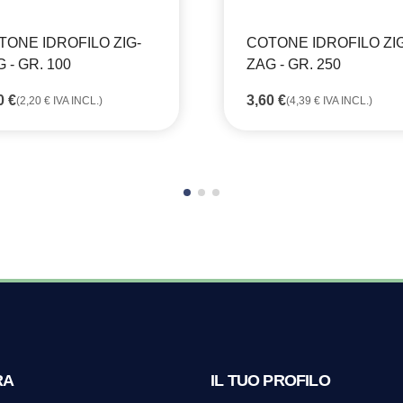
TONE IDROFILO ZIG-
COTONE IDROFILO ZIG
 - GR. 100
ZAG - GR. 250
80
€
3,60
€
(
2,20
€
IVA INCL.)
(
4,39
€
IVA INCL.)
RA
IL TUO PROFILO