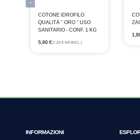
COTONE IDROFILO
CO
QUALITÀ " ORO " USO
ZAG
SANITARIO - CONF. 1 KG
1,
5,90
€
(
7,20
€
IVA INCL.)
INFORMAZIONI
ESPLO