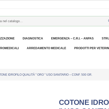
IZZAZIONE
DIAGNOSTICA
EMERGENZA – C.R.I. – ANPAS
STR
TROMEDICALI
ARREDAMENTO MEDICALE
PRODOTTI PER VETERI
ONE IDROFILO QUALITÀ ” ORO ” USO SANITARIO – CONF. 500 GR.
COTONE IDRO