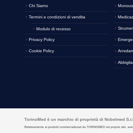
Chi Siamo
Monous
Termini e condizioni di vendita
Medicaz
Strumen
Modulo di recesso
Privacy Policy
Emerge
Cookie Policy
Arreda
Abbigli
TorinoMed è un marchio di proprietà di Nobelmed S.r.l. 
Relativamente ai prodotti commercializzati da TORINOMED nel proprio sito, aventi la 