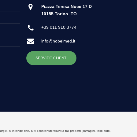
Piazza Teresa Noce 17 D
10155 Torino
TO
+39 011 910 3774
info@nobelmed.it
SERVIZIO CLIENTI
, si intende che, tutti i contenuti relativi a tali prodotti (immagini, testi, foto,