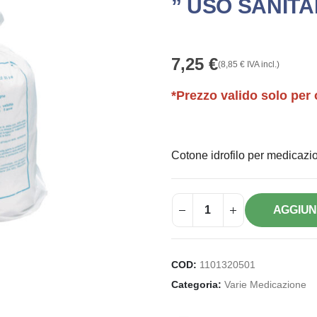
” USO SANITA
7,25
€
(
8,85
€
IVA incl.)
*Prezzo valido solo per 
Cotone idrofilo per medicazi
AGGIUN
COD:
1101320501
Categoria:
Varie Medicazione