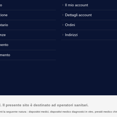
o
Il mio account
ione
Dettagli account
tario
Ordini
nze
Indirizzi
mento
amento
Il presente sito è destinato ad operatori sanitari.
seguente natura : dispositivi medici, dispositivi medico diagnostici in vitro, presidi medico chirurgici