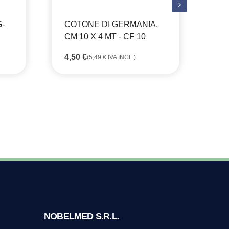
-
COTONE DI GERMANIA,
CO
CM 10 X 4 MT - CF 10
CM
4,50
€
3,
(
5,49
€
IVA INCL.)
NOBELMED S.R.L.