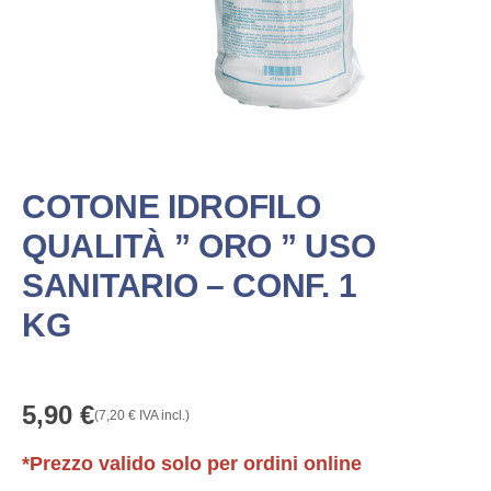
COTONE IDROFILO
QUALITÀ ” ORO ” USO
SANITARIO – CONF. 1
KG
5,90
€
(
7,20
€
IVA incl.)
*Prezzo valido solo per ordini online