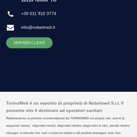
+39 011 910 3774
info@nobelmed.it
SERVIZIO CLIENTI
TorinoMed è un marchio di proprietà di Nobelmed S.r.l. Il
presente sito è destinato ad operatori sanitari.
Relativamente ai prodotti commercializzati da TORINOMED nel proprio sito, aventi la
seguente natura : dispositivi medici, dispositivi medico diagnostici in vitro, presidi medico
chirurgici, si intende che, tutti i contenuti relativi a tali prodotti (immagini, testi, foto,