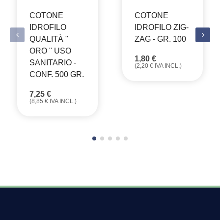
COTONE
COTONE
IDROFILO
IDROFILO ZIG-
QUALITÀ "
ZAG - GR. 100
ORO " USO
1,80
€
SANITARIO -
(
2,20
€
IVA INCL.)
CONF. 500 GR.
7,25
€
(
8,85
€
IVA INCL.)