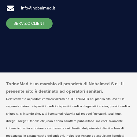
info@nobelmed.it
SERVIZIO CLIENTI
TorinoMed è un marchio di proprietà di Nobelmed S.r.l. Il
presente sito è destinato ad operatori sanitari.
Relativamente ai prodotti commercializzati da TORINOMED nel proprio sito, aventi la
seguente natura : dispositivi medici, dispositivi medico diagnostici in vitro, presidi medico
chirurgici, si intende che, tutti i contenuti relativi a tali prodotti (immagini, testi, foto,
disegni, allegati, tabelle etc.) non hanno carattere pubblicitario, ma esclusivamente
informativo, volto a portare a conoscenza dei clienti o dei potenziali clienti in fase di
preacquisto le caratteristiche dei suddetti. Inoltre per visitare ed acquistare i prodotti