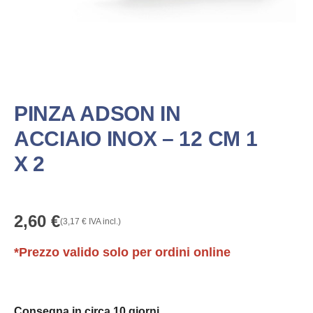
PINZA ADSON IN
ACCIAIO INOX – 12 CM 1
X 2
2,60
€
(
3,17
€
IVA incl.)
*Prezzo valido solo per ordini online
Consegna in circa 10 giorni.