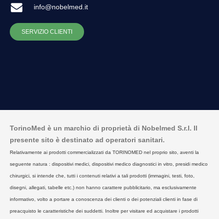
info@nobelmed.it
SERVIZIO CLIENTI
TorinoMed è un marchio di proprietà di Nobelmed S.r.l. Il
presente sito è destinato ad operatori sanitari.
Relativamente ai prodotti commercializzati da TORINOMED nel proprio sito, aventi la
seguente natura : dispositivi medici, dispositivi medico diagnostici in vitro, presidi medico
chirurgici, si intende che, tutti i contenuti relativi a tali prodotti (immagini, testi, foto,
disegni, allegati, tabelle etc.) non hanno carattere pubblicitario, ma esclusivamente
informativo, volto a portare a conoscenza dei clienti o dei potenziali clienti in fase di
preacquisto le caratteristiche dei suddetti. Inoltre per visitare ed acquistare i prodotti