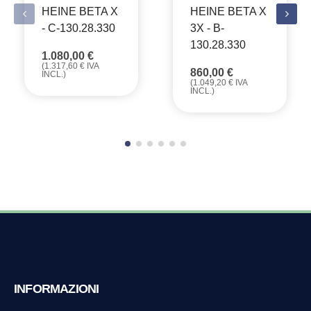
HEINE BETA X
HEINE BETA X
- C-130.28.330
3X - B-
130.28.330
1.080,00
€
(
1.317,60
€
IVA
860,00
€
INCL.)
(
1.049,20
€
IVA
INCL.)
INFORMAZIONI