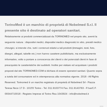
TorinoMed è un marchio di proprietà di Nobelmed S.r.l. Il
presente sito è destinato ad operatori sanitari.
Relativamente ai prodotti commercializzati da TORINOMED nel proprio sito, aventi la
seguente natura : dispositivi medici, dispositivi medico diagnostici in vitro, presidi medico
chirurgici, si intende che, tutti i contenuti relativi a tali prodotti (immagini, testi, foto,
disegni, allegati, tabelle etc.) non hanno carattere pubblicitario, ma esclusivamente
informativo, volto a portare a conoscenza dei clienti o dei potenziali clienti in fase di
preacquisto le caratteristiche dei suddetti. Inoltre per visitare ed acquistare i prodotti
proposti dal sito TORINOMED.COM si dichiara di essere operatori sanitari. Quanto sopra
a tutela del consumatore ed in ottemperanza alla normativa vigente. 2018 - All Rights
Reserved. Torinomed è un marchio registrato di proprietà di Nobelmed Srl - Piazza
Teresa Noce 17 D - 10155 Torino - Tel. 011.9103774 Fax. 011.9143783 - P.Iva/C.F.
09344710018 - Registro Imprese di Torino Rea 1043924 - info@nobelmed.it