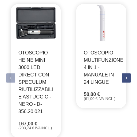
OTOSCOPIO
OTOSCOPIO
HEINE MINI
MULTIFUNZIONE
3000 LED
4 IN 1 -
DIRECT CON
MANUALE IN
SPECULUM
24 LINGUE
RIUTILIZZABILI
50,00
€
E ASTUCCIO -
(
61,00
€
IVA INCL.)
NERO - D-
856.20.021
167,00
€
(
203,74
€
IVA INCL.)