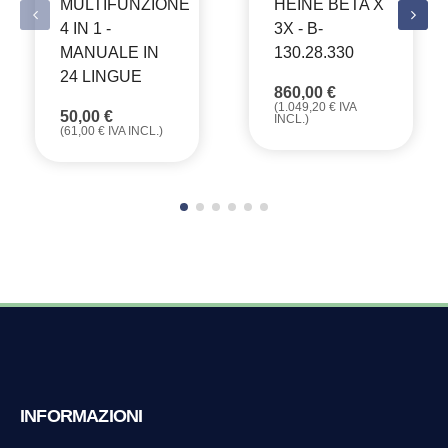
MULTIFUNZIONE
HEINE BETA X
4 IN 1 -
3X - B-
MANUALE IN
130.28.330
24 LINGUE
860,00
€
(
1.049,20
€
IVA
50,00
€
INCL.)
(
61,00
€
IVA INCL.)
INFORMAZIONI