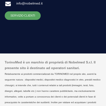
info@nobelmed.it
SERVIZIO CLIENTI
TorinoMed è un marchio di proprietà di Nobelmed S.r.l. Il
presente sito è destinato ad operatori sanitari.
Relativamente ai prodotti commercializzati da TORINOMED nel proprio sito, aventi la
seguente natura : dispositivi medici, dispositivi medico diagnostici in vitro, presidi medico
chirurgici, si intende che, tutti i contenuti relativi a tali prodotti (immagini, testi, foto,
disegni, allegati, tabelle etc.) non hanno carattere pubblicitario, ma esclusivamente
informativo, volto a portare a conoscenza dei clienti o dei potenziali clienti in fase di
preacquisto le caratteristiche dei suddetti. Inoltre per visitare ed acquistare i prodotti