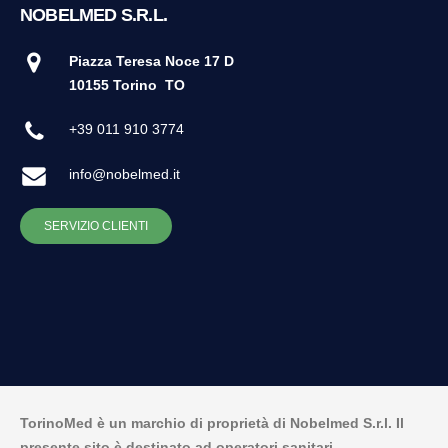
NOBELMED S.R.L.
Piazza Teresa Noce 17 D
10155 Torino
TO
+39 011 910 3774
info@nobelmed.it
SERVIZIO CLIENTI
TorinoMed è un marchio di proprietà di Nobelmed S.r.l. Il
presente sito è destinato ad operatori sanitari.