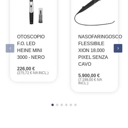
OTOSCOPIO
NASOFARINGOSCOPI
F.O. LED
FLESSIBILE
HEINE MINI
XION 18.000
3000 - NERO
PIXEL SENZA
CAVO
226,00
€
(
275,72
€
IVA INCL.)
5.900,00
€
(
7.198,00
€
IVA
INCL.)