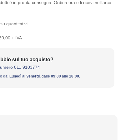
otti è in pronta consegna. Ordina ora e li ricevi nell'arco
su quantitativi.
 30,00 + IVA
bbio sul tuo acquisto?
numero 011 9103774
ivo dal
Lunedì
al
Venerdì
, dalle
09:00
alle
18:00
.