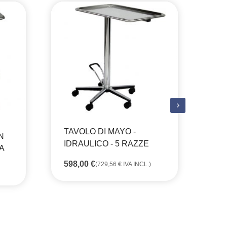
TAVOLO DI MAYO -
N
IDRAULICO - 5 RAZZE
A
598,00
€
(
729,56
€
IVA INCL.)
CA
RI
BA
44