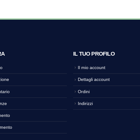
RA
IL TUO PROFILO
o
Il mio account
ione
Dettagli account
tario
Ordini
nze
Indirizzi
mento
amento