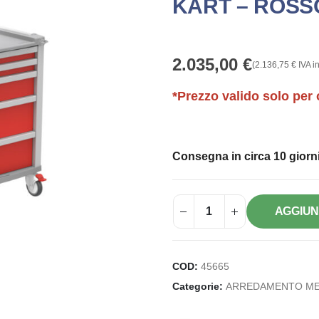
KART – ROSS
2.035,00
€
(
2.136,75
€
IVA in
*Prezzo valido solo per 
Consegna in circa 10 giorni
AGGIUN
COD:
45665
Categorie:
ARREDAMENTO ME