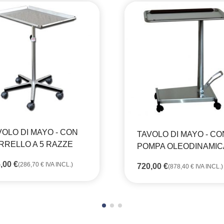
VOLO DI MAYO - CON
TAVOLO DI MAYO - CO
RRELLO A 5 RAZZE
POMPA OLEODINAMIC
5,00
€
(
286,70
€
IVA INCL.)
720,00
€
(
878,40
€
IVA INCL.)