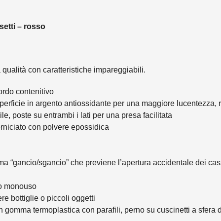
tti – rosso
qualità con caratteristiche impareggiabili.
ordo contenitivo
uperficie in argento antiossidante per una maggiore lucentezza, r
, poste su entrambi i lati per una presa facilitata
verniciato con polvere epossidica
ema “gancio/sgancio” che previene l’apertura accidentale dei cas
llo monouso
re bottiglie o piccoli oggetti
n gomma termoplastica con parafili, perno su cuscinetti a sfera d