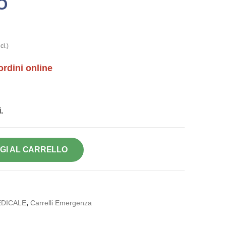
O
cl.)
ordini online
.
GI AL CARRELLO
DICALE
,
Carrelli Emergenza