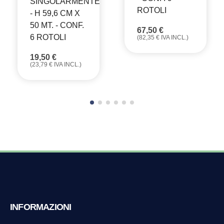
SINGOLARMENTE
ROTOLI
- H 59,6 CM X
50 MT. - CONF.
67,50
€
6 ROTOLI
(
82,35
€
IVA INCL.)
19,50
€
(
23,79
€
IVA INCL.)
INFORMAZIONI