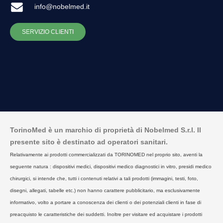
info@nobelmed.it
SERVIZIO CLIENTI
TorinoMed è un marchio di proprietà di Nobelmed S.r.l. Il
presente sito è destinato ad operatori sanitari.
Relativamente ai prodotti commercializzati da TORINOMED nel proprio sito, aventi la
seguente natura : dispositivi medici, dispositivi medico diagnostici in vitro, presidi medico
chirurgici, si intende che, tutti i contenuti relativi a tali prodotti (immagini, testi, foto,
disegni, allegati, tabelle etc.) non hanno carattere pubblicitario, ma esclusivamente
informativo, volto a portare a conoscenza dei clienti o dei potenziali clienti in fase di
preacquisto le caratteristiche dei suddetti. Inoltre per visitare ed acquistare i prodotti