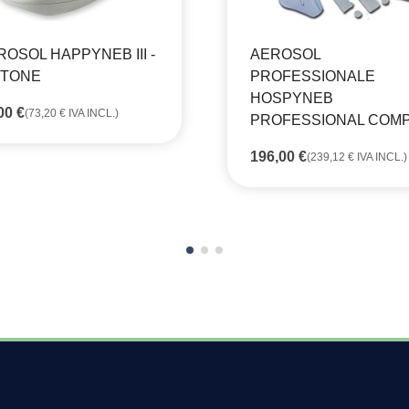
ROSOL HAPPYNEB III -
AEROSOL
STONE
PROFESSIONALE
HOSPYNEB
,00
€
(
73,20
€
IVA INCL.)
PROFESSIONAL COMP
196,00
€
(
239,12
€
IVA INCL.)