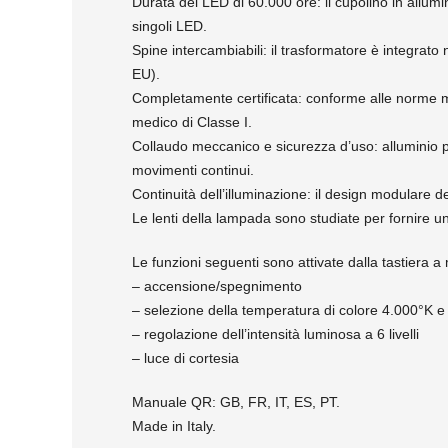
Durata dei LED di 60.000 ore: il cupolino in allu
singoli LED.
Spine intercambiabili: il trasformatore è integrat
EU).
Completamente certificata: conforme alle norme 
medico di Classe I.
Collaudo meccanico e sicurezza d’uso: alluminio pr
movimenti continui.
Continuità dell’illuminazione: il design modulare d
Le lenti della lampada sono studiate per fornire u
Le funzioni seguenti sono attivate dalla tastiera
– accensione/spegnimento
– selezione della temperatura di colore 4.000°K 
– regolazione dell’intensità luminosa a 6 livelli
– luce di cortesia
Manuale QR: GB, FR, IT, ES, PT.
Made in Italy.