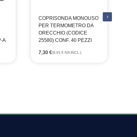
COPRISONDA MONOUSO
AS
PER TERMOMETRO DA
CH
ORECCHIO (CODICE
VA
-A
25580) CONF. 40 PEZZI
15
7,30
€
(
8,91
€
IVA INCL.)