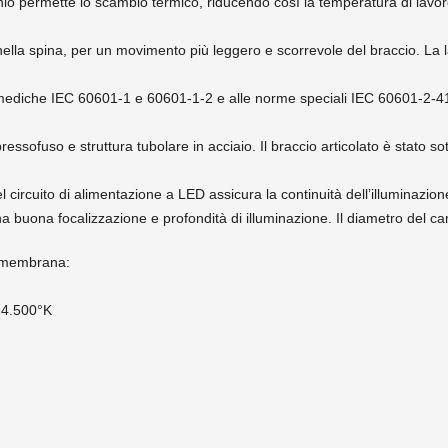
minio permette lo scambio termico, riducendo così la temperatura di la
o nella spina, per un movimento più leggero e scorrevole del braccio. La
mediche IEC 60601-1 e 60601-1-2 e alle norme speciali IEC 60601-2-4
essofuso e struttura tubolare in acciaio. Il braccio articolato è stato 
el circuito di alimentazione a LED assicura la continuità dell’illuminazi
na buona focalizzazione e profondità di illuminazione. Il diametro del c
 a membrana:
e 4.500°K