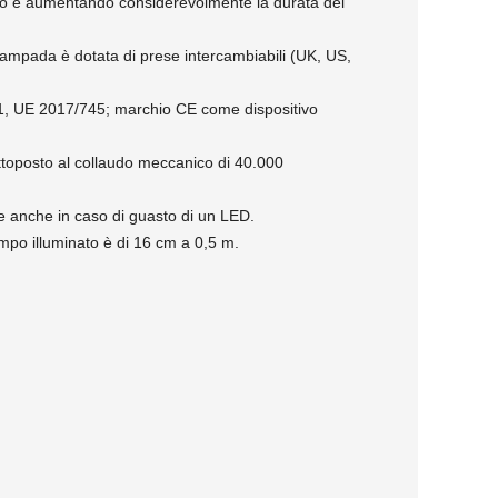
voro e aumentando considerevolmente la durata dei
 lampada è dotata di prese intercambiabili (UK, US,
1, UE 2017/745; marchio CE come dispositivo
sottoposto al collaudo meccanico di 40.000
one anche in caso di guasto di un LED.
ampo illuminato è di 16 cm a 0,5 m.