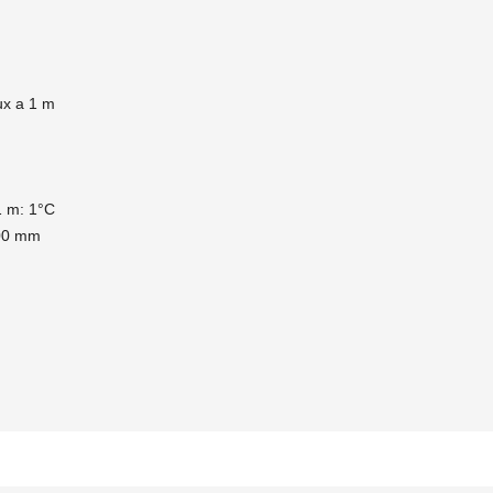
ux a 1 m
1 m: 1°C
600 mm