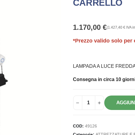
CARRELLO
1.170,00
€
(
1.427,40
€
IVA in
*Prezzo valido solo per 
LAMPADA A LUCE FREDDA
Consegna in circa 10 giorni
AGGIUN
COD:
49126
Categorie:
ATTREZZATURE E 