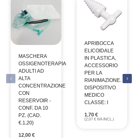
APRIBOCCA
ELICOIDALE
MASCHERA
IN PLASTICA,
OSSIGENOTERAPIA
ACCESSORIO
ADULTI AD
PER LA
ALTA
RIANIMAZIONE.
CONCENTRAZIONE
DISPOSITIVO
CON
MEDICO
RESERVOIR -
CLASSE: I
CONF. DA 10
1,70
€
PZ. (CAD.
(
2,07
€
IVA INCL.)
€.1,20)
12,00
€