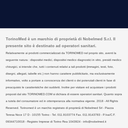
TorinoMed è un marchio di proprietà di Nobelmed S.r.l. Il
presente sito è destinato ad operatori sanitari.
Relativamente ai prodotti commercializzati da TORINOMED nel proprio sito, aventi la
seguente natura : dispositivi medici, dispositivi medico diagnostici in vitro, presidi medico
chirurgici, si intende che, tutti i contenuti relativi a tali prodotti (immagini, testi, foto,
disegni, allegati, tabelle etc.) non hanno carattere pubblicitario, ma esclusivamente
informativo, volto a portare a conoscenza dei clienti o dei potenziali clienti in fase di
preacquisto le caratteristiche dei suddetti. Inoltre per visitare ed acquistare i prodotti
proposti dal sito TORINOMED.COM si dichiara di essere operatori sanitari. Quanto sopra
a tutela del consumatore ed in ottemperanza alla normativa vigente. 2018 - All Rights
Reserved. Torinomed è un marchio registrato di proprietà di Nobelmed Srl - Piazza
Teresa Noce 17 D - 10155 Torino - Tel. 011.9103774 Fax. 011.9143783 - P.Iva/C.F.
09344710018 - Registro Imprese di Torino Rea 1043924 - info@nobelmed.it