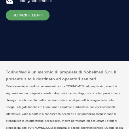
info@nobelmed.it
SERVIZIO CLIENTI
TorinoMed è un marchio di proprietà di Nobelmed S.r.l. Il
presente sito è destinato ad operatori sanitari.
Relativamente ai prodotti commercializzati da TORINOMED nel proprio sito, aventi la
seguente natura : dispositivi medici, dispositivi medico diagnostici in vitro, presidi medico
chirurgici, si intende che, tutti i contenuti relativi a tali prodotti (immagini, testi, foto,
disegni, allegati, tabelle etc.) non hanno carattere pubblicitario, ma esclusivamente
informativo, volto a portare a conoscenza dei clienti o dei potenziali clienti in fase di
preacquisto le caratteristiche dei suddetti. Inoltre per visitare ed acquistare i prodotti
proposti dal sito TORINOMED.COM si dichiara di essere operatori sanitari. Quanto sopra