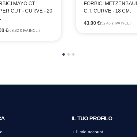
RBICI MAYO CT
FORBICI METZENBAU
PER CUT - CURVE - 20
C.T. CURVE - 18 CM.
.
43,00
€
(
52,46
€
IVA INCL.)
,00
€
(
68,32
€
IVA INCL.)
RA
IL TUO PROFILO
o
Il mio account