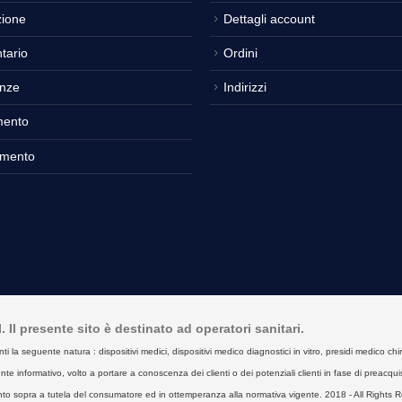
ione
Dettagli account
tario
Ordini
nze
Indirizzi
mento
amento
Il presente sito è destinato ad operatori sanitari.
seguente natura : dispositivi medici, dispositivi medico diagnostici in vitro, presidi medico chirurgici
e informativo, volto a portare a conoscenza dei clienti o dei potenziali clienti in fase di preacquist
to sopra a tutela del consumatore ed in ottemperanza alla normativa vigente. 2018 - All Rights R