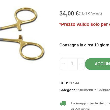
34,00
€
(
41,48
€
IVA incl.)
*Prezzo valido solo per 
Consegna in circa 10 giorni
AGGIUN
COD:
26544
Categoria:
Strumenti in Carburo
La maggior parte dei prod
di 2-3 giorni.