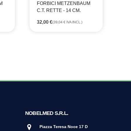
M
FORBICI METZENBAUM
FO
C.T. RETTE - 14 CM.
PU
CM
32,00
€
(
39,04
€
IVA INCL.)
34
NOBELMED S.R.L.
Piazza Teresa Noce 17 D