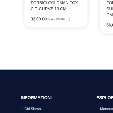
FORBICI GOLDMAN FOX
FO
C.T. CURVE 13 CM
SU
CM
32,00
€
(
39,04
€
IVA INCL.)
56
INFORMAZIONI
ESPLO
Chi Siamo
Monous