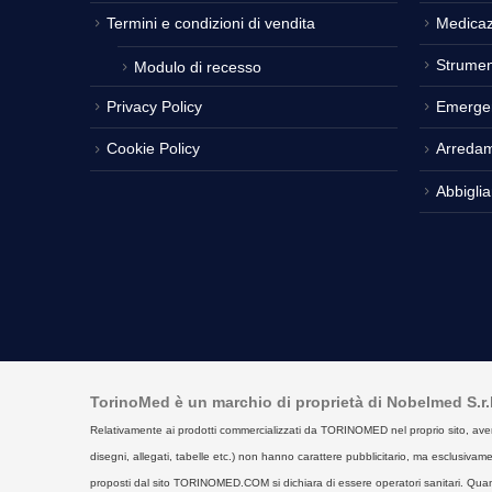
Termini e condizioni di vendita
Medicaz
Strumen
Modulo di recesso
Privacy Policy
Emerge
Cookie Policy
Arreda
Abbigli
TorinoMed è un marchio di proprietà di Nobelmed S.r.l. 
Relativamente ai prodotti commercializzati da TORINOMED nel proprio sito, aventi la 
disegni, allegati, tabelle etc.) non hanno carattere pubblicitario, ma esclusivament
proposti dal sito TORINOMED.COM si dichiara di essere operatori sanitari. Quan