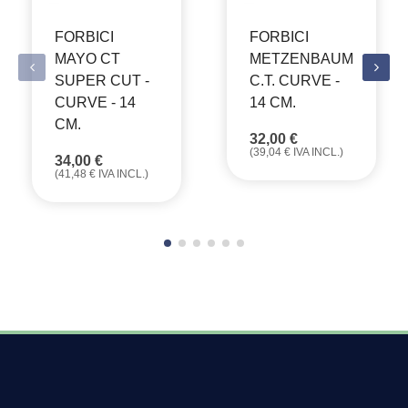
FORBICI
FORBICI
MAYO CT
METZENBAUM
SUPER CUT -
C.T. CURVE -
CURVE - 14
14 CM.
CM.
32,00
€
(
39,04
€
IVA INCL.)
34,00
€
(
41,48
€
IVA INCL.)