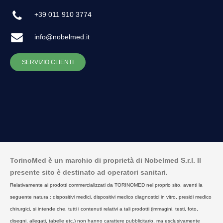
+39 011 910 3774
info@nobelmed.it
SERVIZIO CLIENTI
TorinoMed è un marchio di proprietà di Nobelmed S.r.l. Il
presente sito è destinato ad operatori sanitari.
Relativamente ai prodotti commercializzati da TORINOMED nel proprio sito, aventi la
seguente natura : dispositivi medici, dispositivi medico diagnostici in vitro, presidi medico
chirurgici, si intende che, tutti i contenuti relativi a tali prodotti (immagini, testi, foto,
disegni, allegati, tabelle etc.) non hanno carattere pubblicitario, ma esclusivamente