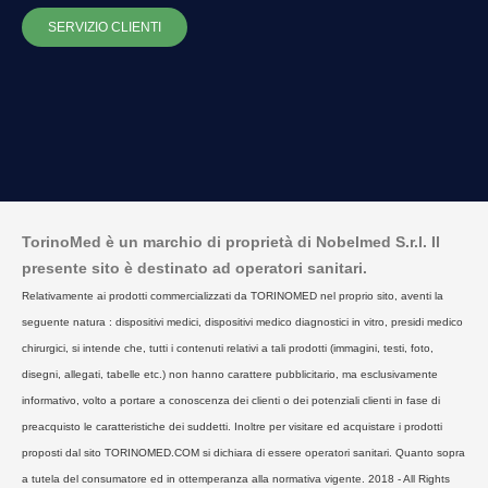
SERVIZIO CLIENTI
TorinoMed è un marchio di proprietà di Nobelmed S.r.l. Il
presente sito è destinato ad operatori sanitari.
Relativamente ai prodotti commercializzati da TORINOMED nel proprio sito, aventi la
seguente natura : dispositivi medici, dispositivi medico diagnostici in vitro, presidi medico
chirurgici, si intende che, tutti i contenuti relativi a tali prodotti (immagini, testi, foto,
disegni, allegati, tabelle etc.) non hanno carattere pubblicitario, ma esclusivamente
informativo, volto a portare a conoscenza dei clienti o dei potenziali clienti in fase di
preacquisto le caratteristiche dei suddetti. Inoltre per visitare ed acquistare i prodotti
proposti dal sito TORINOMED.COM si dichiara di essere operatori sanitari. Quanto sopra
a tutela del consumatore ed in ottemperanza alla normativa vigente. 2018 - All Rights