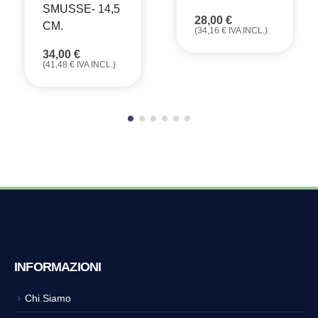
SMUSSE- 14,5
28,00
€
CM.
(
34,16
€
IVA INCL.)
34,00
€
(
41,48
€
IVA INCL.)
INFORMAZIONI
Chi Siamo