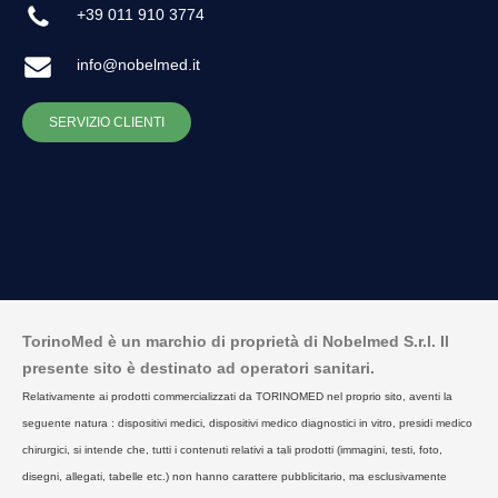
+39 011 910 3774
info@nobelmed.it
SERVIZIO CLIENTI
TorinoMed è un marchio di proprietà di Nobelmed S.r.l. Il
presente sito è destinato ad operatori sanitari.
Relativamente ai prodotti commercializzati da TORINOMED nel proprio sito, aventi la
seguente natura : dispositivi medici, dispositivi medico diagnostici in vitro, presidi medico
chirurgici, si intende che, tutti i contenuti relativi a tali prodotti (immagini, testi, foto,
disegni, allegati, tabelle etc.) non hanno carattere pubblicitario, ma esclusivamente