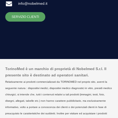
info@nobelmed.it
SERVIZIO CLIENTI
TorinoMed è un marchio di proprietà di Nobelmed S.r.l. Il
presente sito è destinato ad operatori sanitari.
Relativamente ai prodotti commercializzati da TORINOMED nel proprio sito, aventi la
seguente natura : dispositivi medici, dispositivi medico diagnostici in vitro, presidi medico
chirurgici, si intende che, tutti i contenuti relativi a tali prodotti (immagini, testi, foto,
disegni, allegati, tabelle etc.) non hanno carattere pubblicitario, ma esclusivamente
informativo, volto a portare a conoscenza dei clienti o dei potenziali clienti in fase di
preacquisto le caratteristiche dei suddetti. Inoltre per visitare ed acquistare i prodotti