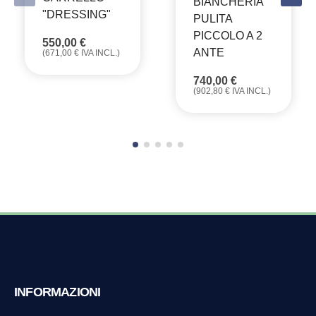
BIANCHERIA
"DRESSING"
PULITA
PICCOLO A 2
550,00
€
ANTE
(
671,00
€
IVA INCL.)
740,00
€
(
902,80
€
IVA INCL.)
INFORMAZIONI