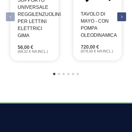
SUPPORTO
UNIVERSALE
TAVOLO DI
REGGILENZUOLINI
MAYO - CON
PER LETTINI
POMPA
ELETTRICI
OLEODINAMICA
GIMA
720,00
€
56,00
€
(
878,40
€
IVA INCL.)
(
68,32
€
IVA INCL.)