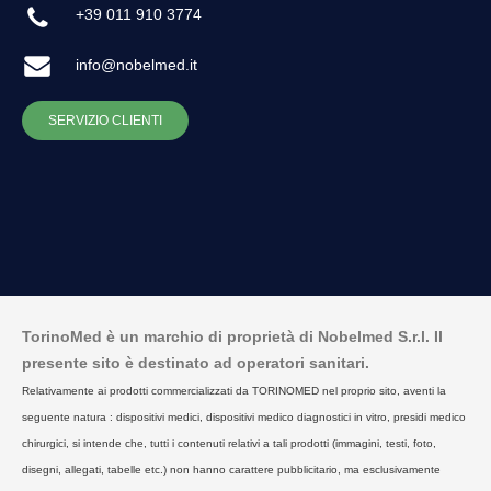
+39 011 910 3774
info@nobelmed.it
SERVIZIO CLIENTI
TorinoMed è un marchio di proprietà di Nobelmed S.r.l. Il
presente sito è destinato ad operatori sanitari.
Relativamente ai prodotti commercializzati da TORINOMED nel proprio sito, aventi la
seguente natura : dispositivi medici, dispositivi medico diagnostici in vitro, presidi medico
chirurgici, si intende che, tutti i contenuti relativi a tali prodotti (immagini, testi, foto,
disegni, allegati, tabelle etc.) non hanno carattere pubblicitario, ma esclusivamente