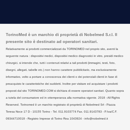
TorinoMed è un marchio di proprietà di Nobelmed S.r.l. Il
presente sito è destinato ad operatori sanitari.
Relativamente ai prodotti commercializzati da TORINOMED nel proprio sito, aventi la
seguente natura : dispositivi medici, dispositivi medico diagnostici in vitro, presidi medico
chirurgici, si intende che, tutti i contenuti relativi a tali prodotti (immagini, testi, foto,
disegni, allegati, tabelle etc.) non hanno carattere pubblicitario, ma esclusivamente
informativo, volto a portare a conoscenza dei clienti o dei potenziali clienti in fase di
preacquisto le caratteristiche dei suddetti. Inoltre per visitare ed acquistare i prodotti
proposti dal sito TORINOMED.COM si dichiara di essere operatori sanitari. Quanto sopra
a tutela del consumatore ed in ottemperanza alla normativa vigente. 2018 - All Rights
Reserved. Torinomed è un marchio registrato di proprietà di Nobelmed Srl - Piazza
Teresa Noce 17 D - 10155 Torino - Tel. 011.9103774 Fax. 011.9143783 - P.Iva/C.F.
09344710018 - Registro Imprese di Torino Rea 1043924 - info@nobelmed.it