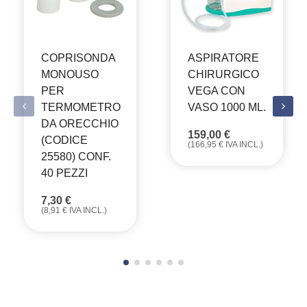
COPRISONDA
ASPIRATORE
MONOUSO
CHIRURGICO
PER
VEGA CON
TERMOMETRO
VASO 1000 ML.
DA ORECCHIO
159,00
€
(CODICE
(
166,95
€
IVA INCL.)
25580) CONF.
40 PEZZI
7,30
€
(
8,91
€
IVA INCL.)