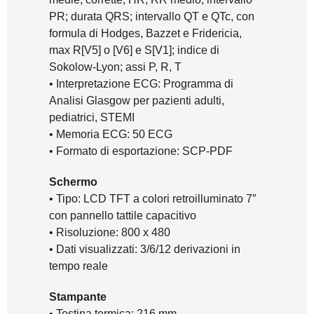
PR; durata QRS; intervallo QT e QTc, con
formula di Hodges, Bazzet e Fridericia,
max R[V5] o [V6] e S[V1]; indice di
Sokolow-Lyon; assi P, R, T
• Interpretazione ECG: Programma di
Analisi Glasgow per pazienti adulti,
pediatrici, STEMI
• Memoria ECG: 50 ECG
• Formato di esportazione: SCP-PDF
Schermo
• Tipo: LCD TFT a colori retroilluminato 7″
con pannello tattile capacitivo
• Risoluzione: 800 x 480
• Dati visualizzati: 3/6/12 derivazioni in
tempo reale
Stampante
• Testina termica: 216 mm