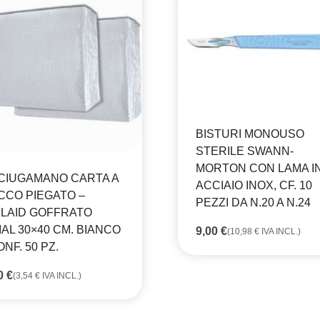
BISTURI MONOUSO
STERILE SWANN-
MORTON CON LAMA I
CIUGAMANO CARTA A
ACCIAIO INOX, CF. 10
CCO PIEGATO –
PEZZI DA N.20 A N.24
RLAID GOFFRATO
IAL 30×40 CM. BIANCO
9,00
€
(
10,98
€
IVA INCL.)
ONF. 50 PZ.
90
€
(
3,54
€
IVA INCL.)