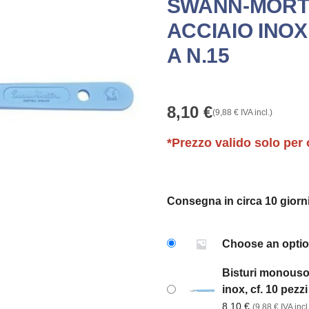
SWANN-MORT
ACCIAIO INOX,
A N.15
8,10
€
(
9,88
€
IVA incl.)
*Prezzo valido solo per 
Consegna in circa 10 giorni
Choose an opti
Bisturi monouso
inox, cf. 10 pezz
8,10
€
(
9,88
€
IVA incl.