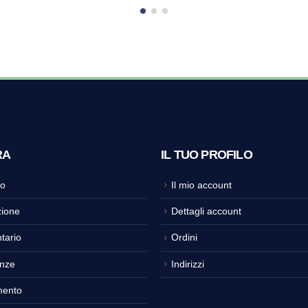
RA
IL TUO PROFILO
o
Il mio account
ione
Dettagli account
tario
Ordini
nze
Indirizzi
mento