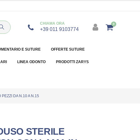
CHIAMA ORA
0
+39 011 9103774
UMENTARIO E SUTURE
OFFERTE SUTURE
NARI
LINEA ODONTO
PRODOTTI ZARYS
EZZI DA N.10 A N.15
OUSO STERILE