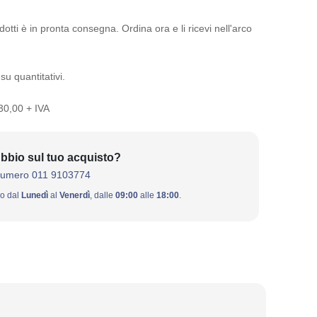
otti è in pronta consegna. Ordina ora e li ricevi nell'arco
su quantitativi.
 30,00 + IVA
bbio sul tuo acquisto?
numero 011 9103774
ivo dal
Lunedì
al
Venerdì
, dalle
09:00
alle
18:00
.