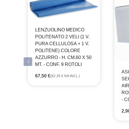
LENZUOLINO MEDICO
POLITENATO 2 VELI (1 V.
PURA CELLULOSA + 1 V.
POLITENE) COLORE
AZZURRO - H. CM.60 X 50
MT. - CONF. 9 ROTOLI
AS
67,50
€
(
82,35
€
IVA INCL.)
SE
AI
RO
- C
2,