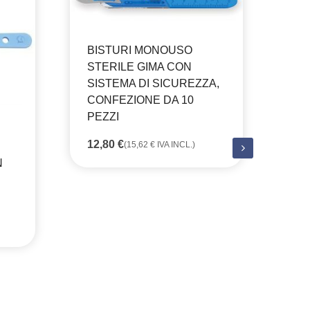
BISTURI MONOUSO
STERILE GIMA CON
SISTEMA DI SICUREZZA,
CONFEZIONE DA 10
PEZZI
12,80
€
(
15,62
€
IVA INCL.)
CA
N
JU
ME
6 
20