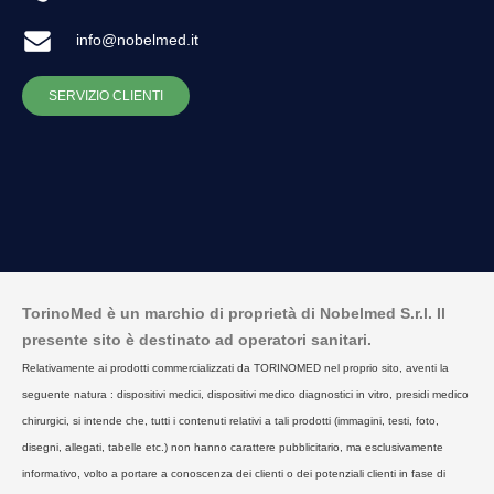
info@nobelmed.it
SERVIZIO CLIENTI
TorinoMed è un marchio di proprietà di Nobelmed S.r.l. Il
presente sito è destinato ad operatori sanitari.
Relativamente ai prodotti commercializzati da TORINOMED nel proprio sito, aventi la
seguente natura : dispositivi medici, dispositivi medico diagnostici in vitro, presidi medico
chirurgici, si intende che, tutti i contenuti relativi a tali prodotti (immagini, testi, foto,
disegni, allegati, tabelle etc.) non hanno carattere pubblicitario, ma esclusivamente
informativo, volto a portare a conoscenza dei clienti o dei potenziali clienti in fase di