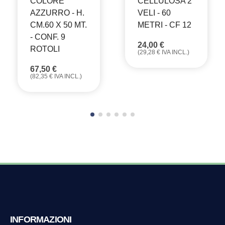
CELLULOSA 2
COLORE
VELI - 60
AZZURRO - H.
METRI - CF 12
CM.60 X 50 MT.
- CONF. 9
24,00
€
ROTOLI
(
29,28
€
IVA INCL.)
67,50
€
(
82,35
€
IVA INCL.)
INFORMAZIONI