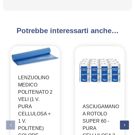
Potrebbe interessarti anche…
LENZUOLINO
MEDICO
POLITENATO 2
VELI (1 V.
ASCIUGAMANO
PURA
A ROTOLO
CELLULOSA +
SUPER 60 -
1 V.
PURA
POLITENE)