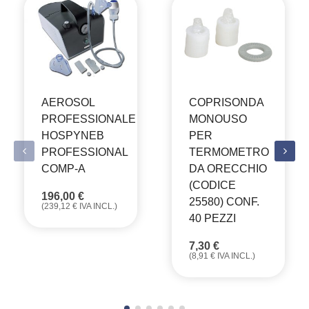
AEROSOL
COPRISONDA
PROFESSIONALE
MONOUSO
HOSPYNEB
PER
PROFESSIONAL
TERMOMETRO
COMP-A
DA ORECCHIO
(CODICE
196,00
€
25580) CONF.
(
239,12
€
IVA INCL.)
40 PEZZI
7,30
€
(
8,91
€
IVA INCL.)