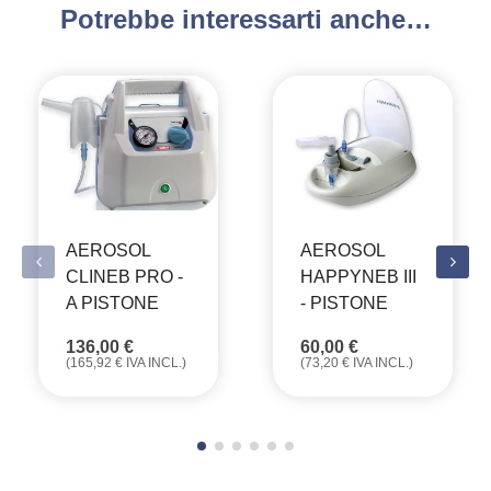
Potrebbe interessarti anche…
AEROSOL
AEROSOL
CLINEB PRO -
HAPPYNEB III
A PISTONE
- PISTONE
136,00
€
60,00
€
(
165,92
€
IVA INCL.)
(
73,20
€
IVA INCL.)