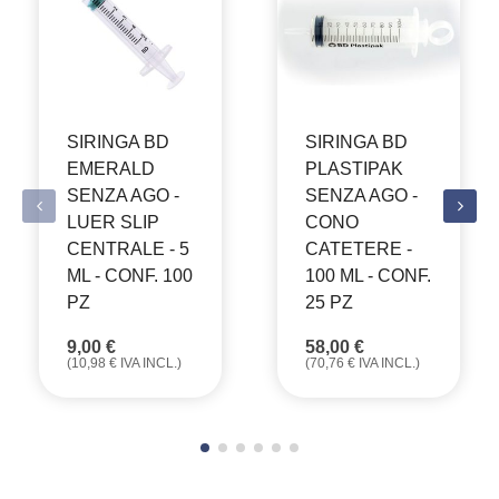
SIRINGA BD
SIRINGA BD
EMERALD
PLASTIPAK
SENZA AGO -
SENZA AGO -
LUER SLIP
CONO
CENTRALE - 5
CATETERE -
ML - CONF. 100
100 ML - CONF.
PZ
25 PZ
9,00
€
58,00
€
(
10,98
€
IVA INCL.)
(
70,76
€
IVA INCL.)