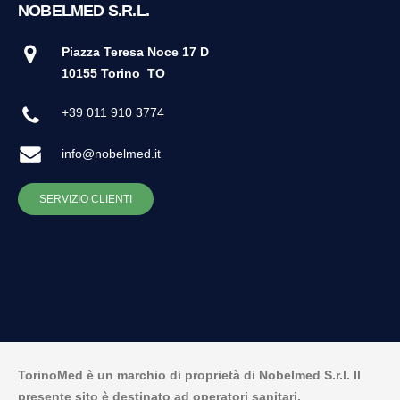
NOBELMED S.R.L.
Piazza Teresa Noce 17 D
10155 Torino
TO
+39 011 910 3774
info@nobelmed.it
SERVIZIO CLIENTI
TorinoMed è un marchio di proprietà di Nobelmed S.r.l. Il
presente sito è destinato ad operatori sanitari.